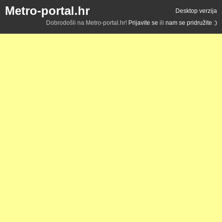
Metro-portal.hr
Desktop verzija
Dobrodošli na Metro-portal.hr!
Prijavite se
ili
nam se pridružite :)