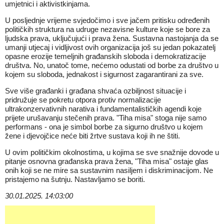
umjetnici i aktivistkinjama.
U posljednje vrijeme svjedočimo i sve jačem pritisku određenih
političkih struktura na udruge nezavisne kulture koje se bore za
ljudska prava, uključujući i prava žena. Sustavna nastojanja da se
umanji utjecaj i vidljivost ovih organizacija još su jedan pokazatelj
opasne erozije temeljnih građanskih sloboda i demokratizacije
društva. No, unatoč tome, nećemo odustati od borbe za društvo u
kojem su sloboda, jednakost i sigurnost zagarantirani za sve.
Sve više građanki i građana shvaća ozbiljnost situacije i
pridružuje se pokretu otpora protiv normalizacije
ultrakonzervativnih narativa i fundamentalističkih agendi koje
prijete urušavanju stečenih prava. "Tiha misa" stoga nije samo
performans - ona je simbol borbe za sigurno društvo u kojem
žene i djevojčice neće biti žrtve sustava koji ih ne štiti.
U ovim političkim okolnostima, u kojima se sve snažnije dovode u
pitanje osnovna građanska prava žena, "Tiha misa" ostaje glas
onih koji se ne mire sa sustavnim nasiljem i diskriminacijom. Ne
pristajemo na šutnju. Nastavljamo se boriti.
30.01.2025. 14:03:00