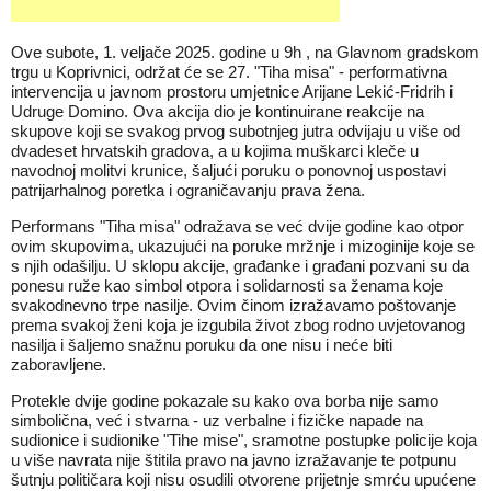
Ove subote, 1. veljače 2025. godine u 9h , na Glavnom gradskom
trgu u Koprivnici, održat će se 27. "Tiha misa" - performativna
intervencija u javnom prostoru umjetnice Arijane Lekić-Fridrih i
Udruge Domino. Ova akcija dio je kontinuirane reakcije na
skupove koji se svakog prvog subotnjeg jutra odvijaju u više od
dvadeset hrvatskih gradova, a u kojima muškarci kleče u
navodnoj molitvi krunice, šaljući poruku o ponovnoj uspostavi
patrijarhalnog poretka i ograničavanju prava žena.
Performans "Tiha misa" odražava se već dvije godine kao otpor
ovim skupovima, ukazujući na poruke mržnje i mizoginije koje se
s njih odašilju. U sklopu akcije, građanke i građani pozvani su da
ponesu ruže kao simbol otpora i solidarnosti sa ženama koje
svakodnevno trpe nasilje. Ovim činom izražavamo poštovanje
prema svakoj ženi koja je izgubila život zbog rodno uvjetovanog
nasilja i šaljemo snažnu poruku da one nisu i neće biti
zaboravljene.
Protekle dvije godine pokazale su kako ova borba nije samo
simbolična, već i stvarna - uz verbalne i fizičke napade na
sudionice i sudionike "Tihe mise", sramotne postupke policije koja
u više navrata nije štitila pravo na javno izražavanje te potpunu
šutnju političara koji nisu osudili otvorene prijetnje smrću upućene