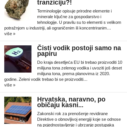
tranziciju?!
Terminologije opisuje prirodne elemente i
minerale ključne za gospodarstvo i
tehnologije. U pravilu su to elementi s velikom
potražnjom u industriji, ali ograničenim ili koncentriranim…
više »
Čisti vodik postoji samo na
papiru
Do kraja desetljeća EU bi trebao proizvoditi 10
milijuna tona zelenog vodika i uvoziti još deset
milijuna tona, prema planovima iz 2020.
godine. Zeleni vodik trebao bi se proizvoditi…
više »
Hrvatska, naravno, po
običaju kasni...
Zakonski rok za prenošenje revidirane
Direktive o obnovljivoj energiji koje se odnose
na pojednostavljenje i ubrzanje postupaka