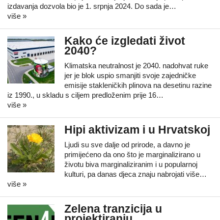
izdavanja dozvola bio je 1. srpnja 2024. Do sada je…
više »
Kako će izgledati život
2040?
Klimatska neutralnost je 2040. nadohvat ruke
jer je blok uspio smanjiti svoje zajedničke
emisije stakleničkih plinova na desetinu razine
iz 1990., u skladu s ciljem predloženim prije 16…
više »
Hipi aktivizam i u Hrvatskoj
Ljudi su sve dalje od prirode, a davno je
primijećeno da ono što je marginalizirano u
životu biva marginaliziranim i u popularnoj
kulturi, pa danas djeca znaju nabrojati više…
više »
Zelena tranzicija u
projektiranju