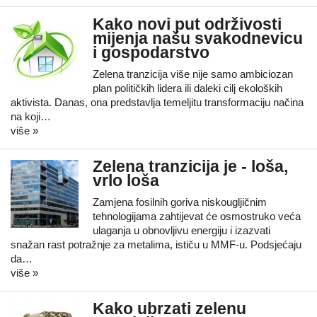
Kako novi put održivosti
mijenja našu svakodnevicu
i gospodarstvo
Zelena tranzicija više nije samo ambiciozan
plan političkih lidera ili daleki cilj ekoloških
aktivista. Danas, ona predstavlja temeljitu transformaciju načina
na koji…
više »
Zelena tranzicija je - loša,
vrlo loša
Zamjena fosilnih goriva niskougljičnim
tehnologijama zahtijevat će osmostruko veća
ulaganja u obnovljivu energiju i izazvati
snažan rast potražnje za metalima, ističu u MMF-u. Podsjećaju
da…
više »
Kako ubrzati zelenu