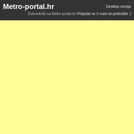
Metro-portal.hr
Desktop verzija
Dobrodošli na Metro-portal.hr!
Prijavite se
ili
nam se pridružite :)