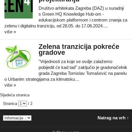
Društvo arhitekata Zagreba (DAZ) u suradnji
s Green HQ Knowledge Hub-om -
edukacijskom platformom i centrom znanja za
zelenu i digitalnu tranziciju, od 28.05. do 17.06.2024.…
više »
Zelena tranzicija pokreće
gradove
"Vrijednosti za koje se ovdje zalažemo
pobijedit će kad tad" zaključio je gradonačelnik
grada Zagreba Tomislav Tomašević na panelu
o Urbanim strategijama za klimatsku…
više »
Sljedeća stranica
Stranica
/ 2
Natrag na vrh ↑