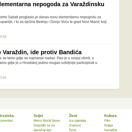
lementarna nepogoda za Varaždinsku
nimir Sabati proglasio je danas novu elementarnu nepogodu za
panije, i to za općine Bednju i Donju Voću te grad Novi Marof, koji
19:58
 Varaždin, ide protiv Bandića
o se tamo gdje se najmanje nadao. Pao je u svojoj utvrdi, u
amo gdje je u Hrvatskoj jedino mogao ozbiljnije participirati u
03:04
Hrvatska
Svijet
Život
Kultura
omentari
Metro World News
Iza ogledala
Film
Dogodilo se na
Znanost
Knjiga
današnji dan
Žene
Kazalište