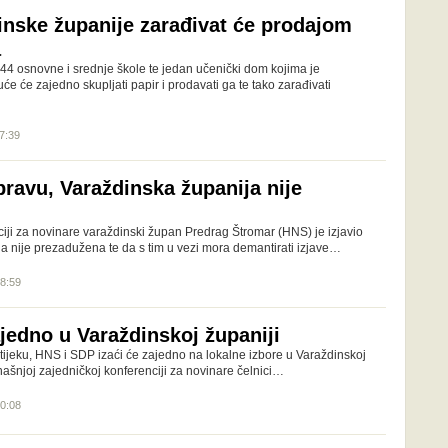
inske županije zarađivat će prodajom
a
 44 osnovne i srednje škole te jedan učenički dom kojima je
e će zajedno skupljati papir i prodavati ga te tako zarađivati
17:39
pravu, Varaždinska županija nije
iji za novinare varaždinski župan Predrag Štromar (HNS) je izjavio
a nije prezadužena te da s tim u vezi mora demantirati izjave…
18:59
jedno u Varaždinskoj županiji
 tijeku, HNS i SDP izaći će zajedno na lokalne izbore u Varaždinskoj
anašnjoj zajedničkoj konferenciji za novinare čelnici…
20:08