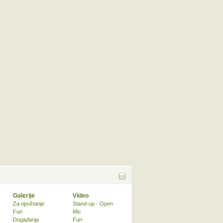
Galerije
Video
Za opuštanje
Stand-up - Open
Fun
Mic
Događanja
Fun