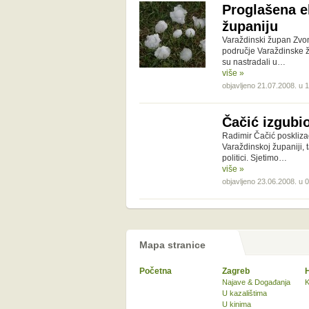
Proglašena e
županiju
Varaždinski župan Zvo
područje Varaždinske žu
su nastradali u…
više »
objavljeno 21.07.2008. u 
Čačić izgubio
Radimir Čačić poskliza
Varaždinskoj županiji, t
politici. Sjetimo…
više »
objavljeno 23.06.2008. u 
Mapa stranice
Početna
Zagreb
Najave & Događanja
K
U kazalištima
U kinima