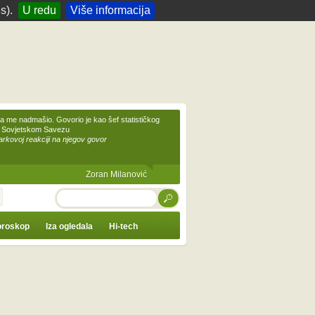
s).
U redu
Više informacija
 me nadmašio. Govorio je kao šef statističkog
 Sovjetskom Savezu
kovoj reakciji na njegov govor
Zoran Milanović
TRAŽI
roskop
Iza ogledala
Hi-tech