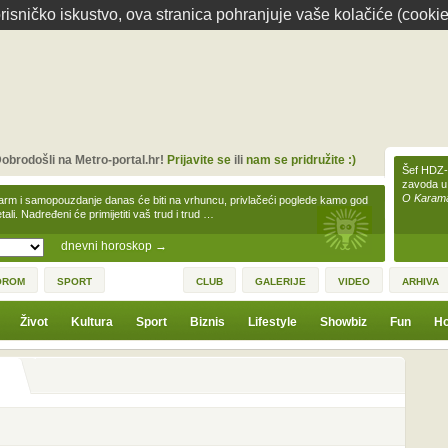
isničko iskustvo, ova stranica pohranjuje vaše kolačiće (cookie
obrodošli na Metro-portal.hr!
Prijavite se
ili
nam se pridružite :)
Šef HDZ-a
zavoda u
O Karamar
arm i samopouzdanje danas će biti na vrhuncu, privlačeći poglede kamo god
tali. Nadređeni će primijetiti vaš trud i trud …
dnevni horoskop
→
OROM
SPORT
CLUB
GALERIJE
VIDEO
ARHIVA
Život
Kultura
Sport
Biznis
Lifestyle
Showbiz
Fun
Ho