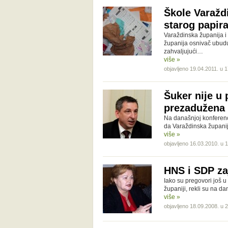
Škole Varažd
starog papir
Varaždinska županija i
županija osnivač ubuduć
zahvaljujući…
više »
objavljeno 19.04.2011. u 
Šuker nije u 
prezadužena
Na današnjoj konferenc
da Varaždinska županij
više »
objavljeno 16.03.2010. u 
HNS i SDP za
Iako su pregovori još u
županiji, rekli su na d
više »
objavljeno 18.09.2008. u 