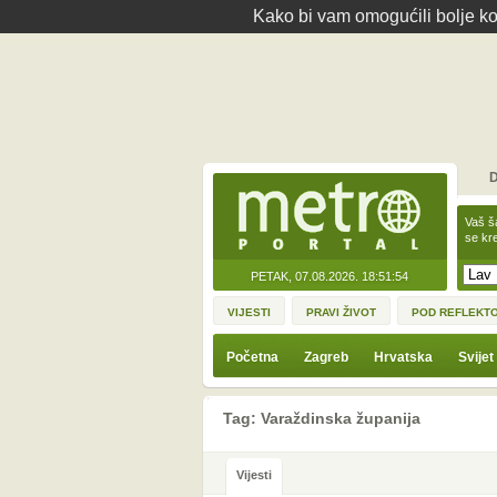
Kako bi vam omogućili bolje kor
D
Vaš š
se kre
PETAK, 07.08.2026.
18:51:54
VIJESTI
PRAVI ŽIVOT
POD REFLEKT
Početna
Zagreb
Hrvatska
Svijet
Tag: Varaždinska županija
Vijesti