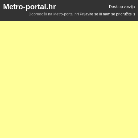
Metro-portal.hr
Desktop verzija
Dobrodošli na Metro-portal.hr!
Prijavite se
ili
nam se pridružite :)