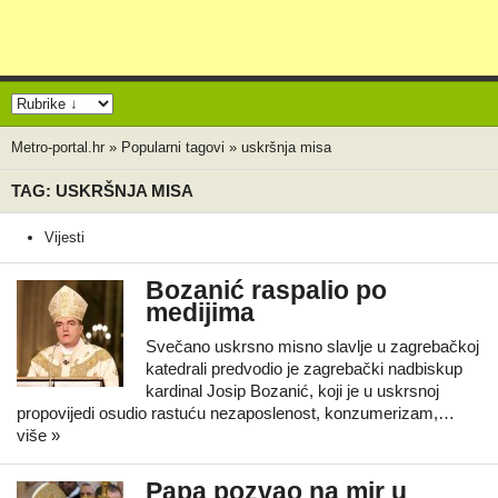
Metro-portal.hr
»
Popularni tagovi
»
uskršnja misa
TAG: USKRŠNJA MISA
Vijesti
Bozanić raspalio po
medijima
Svečano uskrsno misno slavlje u zagrebačkoj
katedrali predvodio je zagrebački nadbiskup
kardinal Josip Bozanić, koji je u uskrsnoj
propovijedi osudio rastuću nezaposlenost, konzumerizam,…
više »
Papa pozvao na mir u