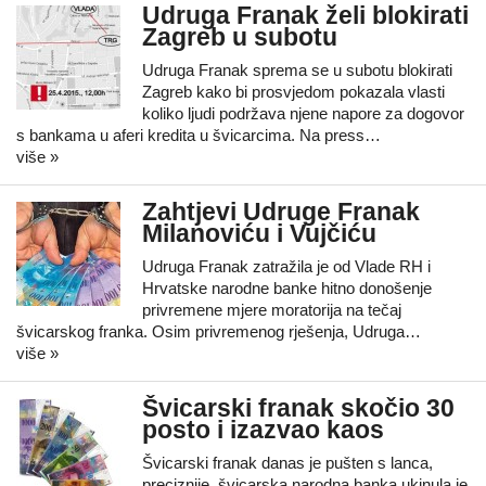
Udruga Franak želi blokirati
Zagreb u subotu
Udruga Franak sprema se u subotu blokirati
Zagreb kako bi prosvjedom pokazala vlasti
koliko ljudi podržava njene napore za dogovor
s bankama u aferi kredita u švicarcima. Na press…
više »
Zahtjevi Udruge Franak
Milanoviću i Vujčiću
Udruga Franak zatražila je od Vlade RH i
Hrvatske narodne banke hitno donošenje
privremene mjere moratorija na tečaj
švicarskog franka. Osim privremenog rješenja, Udruga…
više »
Švicarski franak skočio 30
posto i izazvao kaos
Švicarski franak danas je pušten s lanca,
preciznije, švicarska narodna banka ukinula je