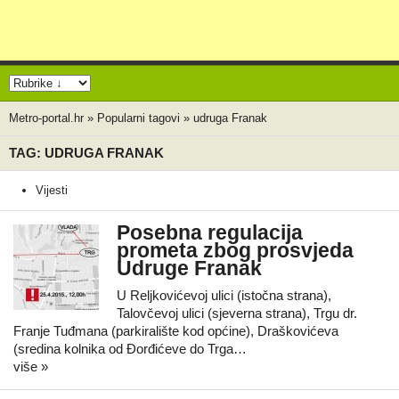
Metro-portal.hr
»
Popularni tagovi
»
udruga Franak
TAG: UDRUGA FRANAK
Vijesti
Posebna regulacija
prometa zbog prosvjeda
Udruge Franak
U Reljkovićevoj ulici (istočna strana),
Talovčevoj ulici (sjeverna strana), Trgu dr.
Franje Tuđmana (parkiralište kod općine), Draškovićeva
(sredina kolnika od Đorđićeve do Trga…
više »