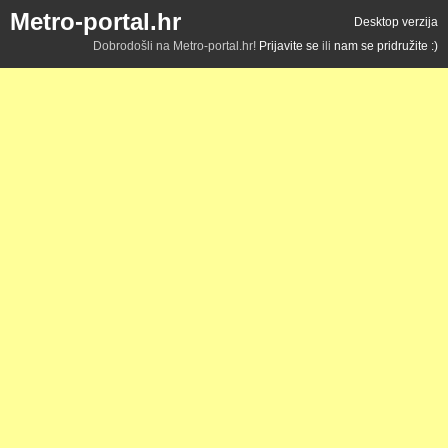
Metro-portal.hr
Desktop verzija
Dobrodošli na Metro-portal.hr!
Prijavite se
ili
nam se pridružite :)