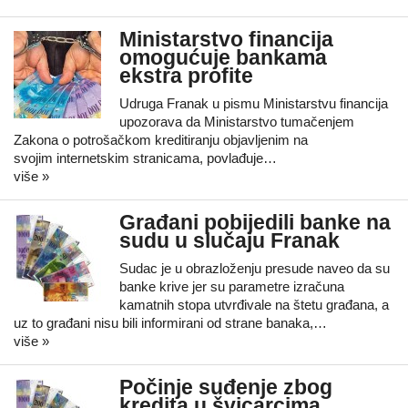
Ministarstvo financija
omogućuje bankama
ekstra profite
Udruga Franak u pismu Ministarstvu financija
upozorava da Ministarstvo tumačenjem
Zakona o potrošačkom kreditiranju objavljenim na
svojim internetskim stranicama, povlađuje…
više »
Građani pobijedili banke na
sudu u slučaju Franak
Sudac je u obrazloženju presude naveo da su
banke krive jer su parametre izračuna
kamatnih stopa utvrđivale na štetu građana, a
uz to građani nisu bili informirani od strane banaka,…
više »
Počinje suđenje zbog
kredita u švicarcima