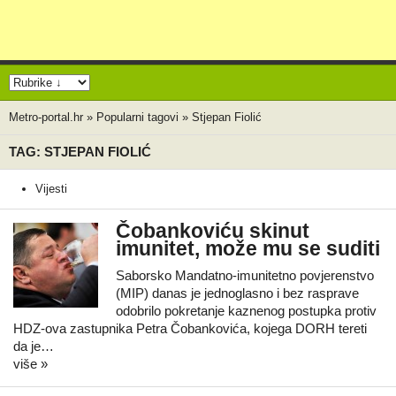
Metro-portal.hr
»
Popularni tagovi
»
Stjepan Fiolić
TAG: STJEPAN FIOLIĆ
Vijesti
Čobankoviću skinut
imunitet, može mu se suditi
Saborsko Mandatno-imunitetno povjerenstvo
(MIP) danas je jednoglasno i bez rasprave
odobrilo pokretanje kaznenog postupka protiv
HDZ-ova zastupnika Petra Čobankovića, kojega DORH tereti
da je…
više »