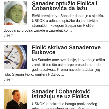
Sanader optužio Fiolića i
Čobankovića da lažu
Bivši premijer Ivo Sanader danas je u sjedištu
USKOK-a odbacio optužbe da je s bivšim
stranačkim kolegom Stjepanom Fiolićem
dogovarao prodaju zgrade u zagrebačkoj…
više »
Fiolić skrivao Sanaderove
Bukovce
Ivo Sanader tone sve dublje, i stvarno je teško
zamisliti bilo što osim hrpe presuda na brdo
godina zatvora. Prema navodima Jutarnjeg
lista, Stjepan Fiolić, omiljeni HDZ-ov…
više »
Sanader i Čobanković
istražuju se uz Fiolića
USKOK je pokrenuo istragu protiv bivšeg
ministra regionalnog razvoja, šumarstva i