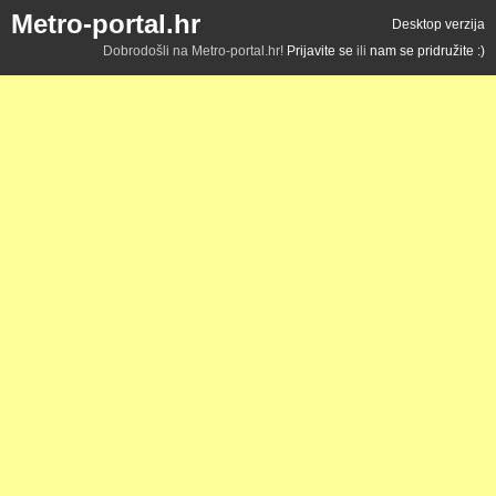
Metro-portal.hr
Desktop verzija
Dobrodošli na Metro-portal.hr!
Prijavite se
ili
nam se pridružite :)