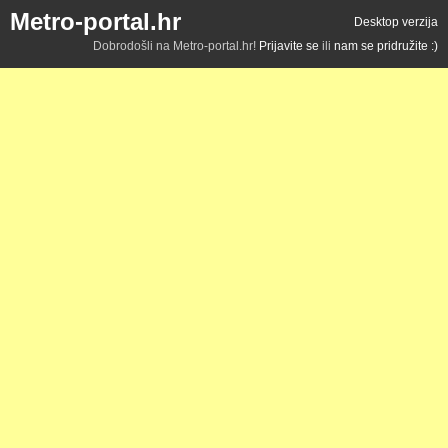
Metro-portal.hr
Desktop verzija
Dobrodošli na Metro-portal.hr!
Prijavite se
ili
nam se pridružite :)