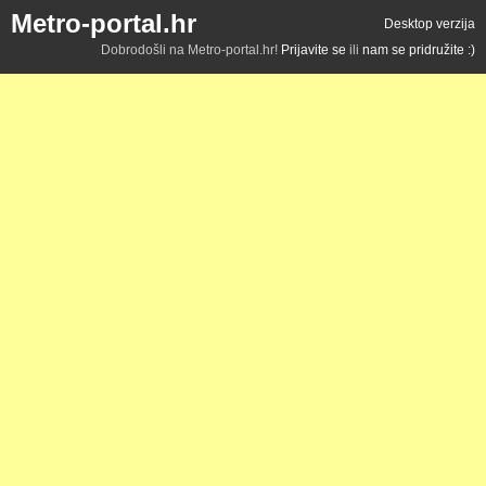
Metro-portal.hr
Desktop verzija
Dobrodošli na Metro-portal.hr!
Prijavite se
ili
nam se pridružite :)