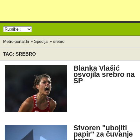
Metro-portal.hr
»
Specijal
»
srebro
TAG: SREBRO
Blanka Vlašić
osvojila srebro na
SP
Stvoren "ubojiti
papir" za čuvanje