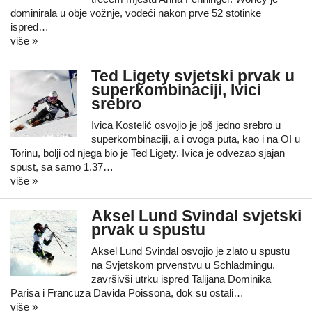
dominirala u obje vožnje, vodeći nakon prve 52 stotinke
ispred…
više »
Ted Ligety svjetski prvak u
superkombinaciji, Ivici
srebro
Ivica Kostelić osvojio je još jedno srebro u
superkombinaciji, a i ovoga puta, kao i na OI u
Torinu, bolji od njega bio je Ted Ligety. Ivica je odvezao sjajan
spust, sa samo 1.37…
više »
Aksel Lund Svindal svjetski
prvak u spustu
Aksel Lund Svindal osvojio je zlato u spustu
na Svjetskom prvenstvu u Schladmingu,
završivši utrku ispred Talijana Dominika
Parisa i Francuza Davida Poissona, dok su ostali…
više »