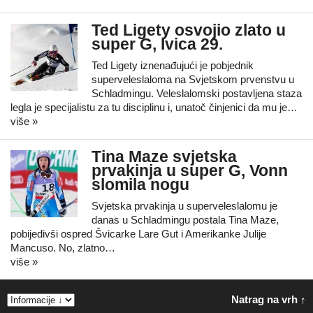
Ted Ligety osvojio zlato u
super G, Ivica 29.
Ted Ligety iznenađujući je pobjednik
superveleslaloma na Svjetskom prvenstvu u
Schladmingu. Veleslalomski postavljena staza
legla je specijalistu za tu disciplinu i, unatoč činjenici da mu je…
više »
Tina Maze svjetska
prvakinja u super G, Vonn
slomila nogu
Svjetska prvakinja u superveleslalomu je
danas u Schladmingu postala Tina Maze,
pobijedivši ospred Švicarke Lare Gut i Amerikanke Julije
Mancuso. No, zlatno…
više »
Natrag na vrh ↑