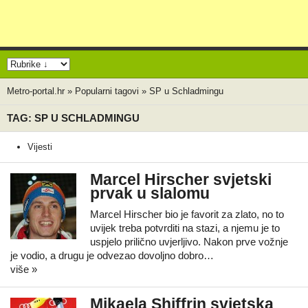
Metro-portal.hr
»
Popularni tagovi
»
SP u Schladmingu
TAG: SP U SCHLADMINGU
Vijesti
Marcel Hirscher svjetski
prvak u slalomu
Marcel Hirscher bio je favorit za zlato, no to
uvijek treba potvrditi na stazi, a njemu je to
uspjelo prilično uvjerljivo. Nakon prve vožnje
je vodio, a drugu je odvezao dovoljno dobro…
više »
Mikaela Shiffrin svjetska