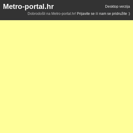
Metro-portal.hr
Desktop verzija
Dobrodošli na Metro-portal.hr!
Prijavite se
ili
nam se pridružite :)