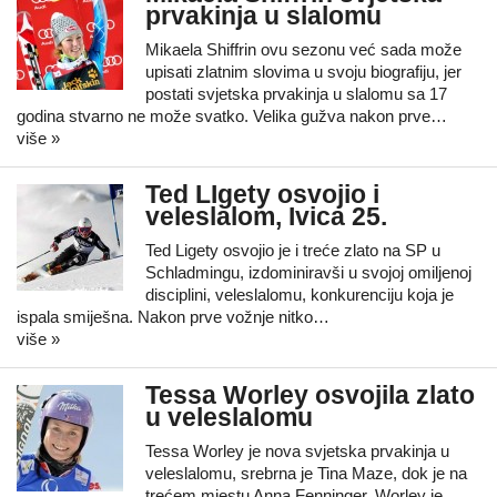
prvakinja u slalomu
Mikaela Shiffrin ovu sezonu već sada može
upisati zlatnim slovima u svoju biografiju, jer
postati svjetska prvakinja u slalomu sa 17
godina stvarno ne može svatko. Velika gužva nakon prve…
više »
Ted LIgety osvojio i
veleslalom, Ivica 25.
Ted Ligety osvojio je i treće zlato na SP u
Schladmingu, izdominiravši u svojoj omiljenoj
disciplini, veleslalomu, konkurenciju koja je
ispala smiješna. Nakon prve vožnje nitko…
više »
Tessa Worley osvojila zlato
u veleslalomu
Tessa Worley je nova svjetska prvakinja u
veleslalomu, srebrna je Tina Maze, dok je na
trećem mjestu Anna Fenninger. Worley je