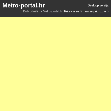
Metro-portal.hr
Desktop verzija
Dobrodošli na Metro-portal.hr!
Prijavite se
ili
nam se pridružite :)