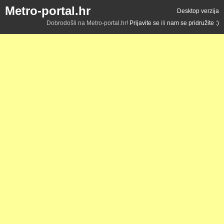
Metro-portal.hr
Desktop verzija
Dobrodošli na Metro-portal.hr!
Prijavite se
ili
nam se pridružite :)