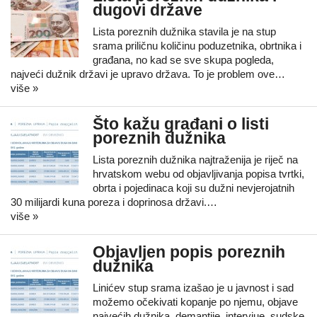
dugovi države
Lista poreznih dužnika stavila je na stup
srama priličnu količinu poduzetnika, obrtnika i
građana, no kad se sve skupa pogleda,
najveći dužnik državi je upravo država. To je problem ove…
više »
Što kažu građani o listi
poreznih dužnika
Lista poreznih dužnika najtraženija je riječ na
hrvatskom webu od objavljivanja popisa tvrtki,
obrta i pojedinaca koji su dužni nevjerojatnih
30 milijardi kuna poreza i doprinosa državi.…
više »
Objavljen popis poreznih
dužnika
Linićev stup srama izašao je u javnost i sad
možemo očekivati kopanje po njemu, objave
najvećih dužnika, demantije, intervjue, sudske