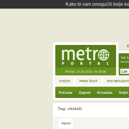
Kako bi vam omogućili bolje kor
D
Vaš š
se kre
PETAK, 07.08.2026.
04:39:06
VIJESTI
PRAVI ŽIVOT
POD REFLEKT
Početna
Zagreb
Hrvatska
Svijet
Tag: okidači
Vijesti