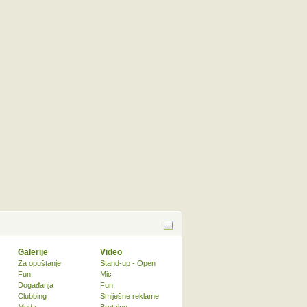
Galerije
Video
Za opuštanje
Stand-up - Open
Fun
Mic
Događanja
Fun
Clubbing
Smiješne reklame