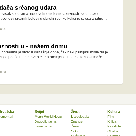
idača srčanog udara
višak kilograma, nedovoljno tjelesne aktivnosti, sjedilačkog
povijesti srčanih bolesti u obitelji i velike količine stresa znatno…
20:00
oznosti u - našem domu
normalna je stvar u današnje doba, čak neki psihijatri misle da je
er ga potiče na djelovanje i na promjene, no anksioznost može
18:01
Hrvatska
Svijet
Život
Kultura
omentari
Metro World News
Iza ogledala
Film
Dogodilo se na
Znanost
Knjiga
današnji dan
Žene
Kazalište
Seks
Glazba