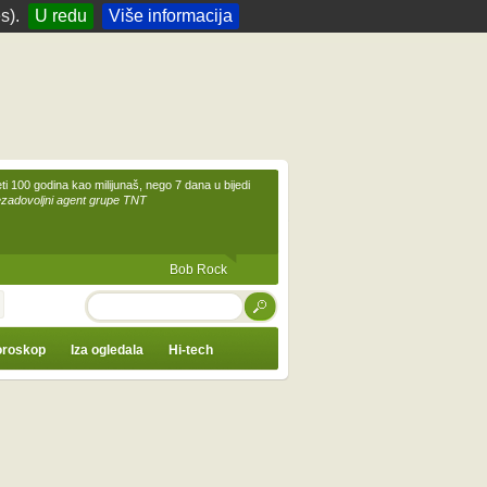
s).
U redu
Više informacija
eti 100 godina kao milijunaš, nego 7 dana u bijedi
ezadovoljni agent grupe TNT
Bob Rock
TRAŽI
roskop
Iza ogledala
Hi-tech