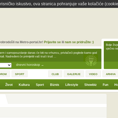
isničko iskustvo, ova stranica pohranjuje vaše kolačiće (cookie
obrodošli na Metro-portal.hr!
Prijavite se
ili
nam se pridružite :)
Bolje živj
vječno n
arm i samopouzdanje danas će biti na vrhuncu, privlačeći poglede kamo god
tali. Nadređeni će primijetiti vaš trud i trud …
dnevni horoskop
→
OROM
SPORT
CLUB
GALERIJE
VIDEO
ARHIVA
Život
Kultura
Sport
Biznis
Lifestyle
Showbiz
Fun
Ho