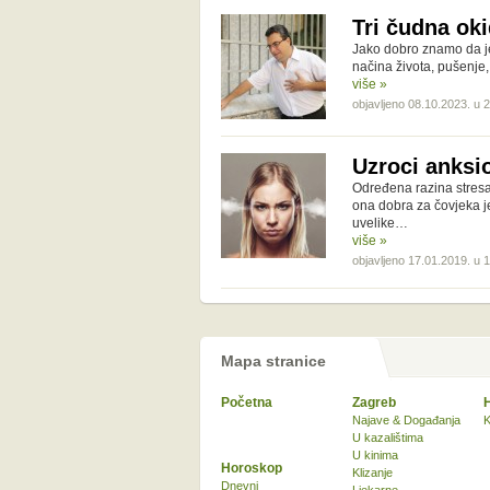
Tri čudna ok
Jako dobro znamo da je 
načina života, pušenje, 
više »
objavljeno 08.10.2023. u 
Uzroci anksi
Određena razina stresa 
ona dobra za čovjeka j
uvelike…
više »
objavljeno 17.01.2019. u 
Mapa stranice
Početna
Zagreb
Najave & Događanja
K
U kazalištima
U kinima
Horoskop
Klizanje
Dnevni