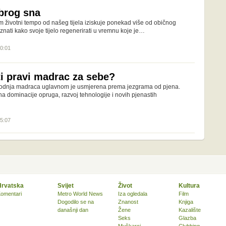
obrog sna
 životni tempo od našeg tijela iziskuje ponekad više od običnog
nati kako svoje tijelo regenerirati u vremnu koje je…
10:01
i pravi madrac za sebe?
zvodnja madraca uglavnom je usmjerena prema jezgrama od pjena.
na dominacije opruga, razvoj tehnologije i novih pjenastih
15:07
Hrvatska
Svijet
Život
Kultura
omentari
Metro World News
Iza ogledala
Film
Dogodilo se na
Znanost
Knjiga
današnji dan
Žene
Kazalište
Seks
Glazba