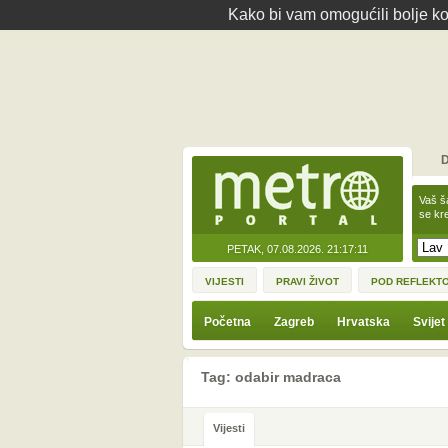
Kako bi vam omogućili bolje kor
D
Vaš š
se kre
PETAK, 07.08.2026.
21:17:11
VIJESTI
PRAVI ŽIVOT
POD REFLEKT
Početna
Zagreb
Hrvatska
Svijet
Tag: odabir madraca
Vijesti