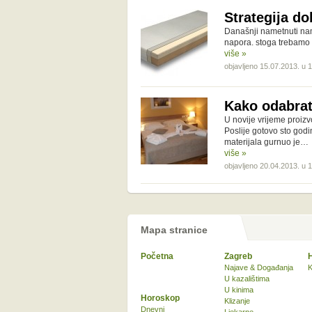
Strategija d
Današnji nametnuti nam
napora. stoga trebamo z
više »
objavljeno 15.07.2013. u 
Kako odabrat
U novije vrijeme proi
Poslije gotovo sto godi
materijala gurnuo je…
više »
objavljeno 20.04.2013. u 
Mapa stranice
Početna
Zagreb
Najave & Događanja
K
U kazalištima
U kinima
Horoskop
Klizanje
Dnevni