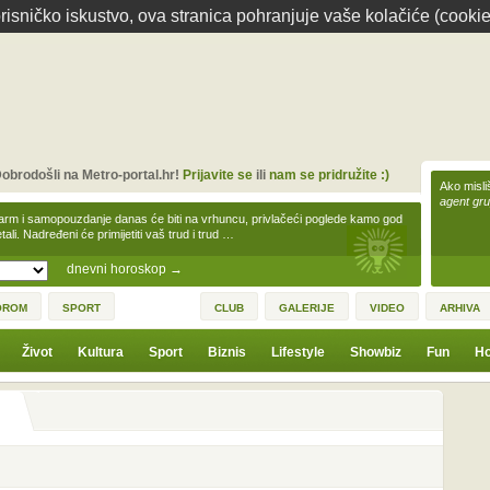
isničko iskustvo, ova stranica pohranjuje vaše kolačiće (cookie
obrodošli na Metro-portal.hr!
Prijavite se
ili
nam se pridružite :)
Ako misliš
agent gr
arm i samopouzdanje danas će biti na vrhuncu, privlačeći poglede kamo god
tali. Nadređeni će primijetiti vaš trud i trud …
dnevni horoskop
→
OROM
SPORT
CLUB
GALERIJE
VIDEO
ARHIVA
Život
Kultura
Sport
Biznis
Lifestyle
Showbiz
Fun
Ho