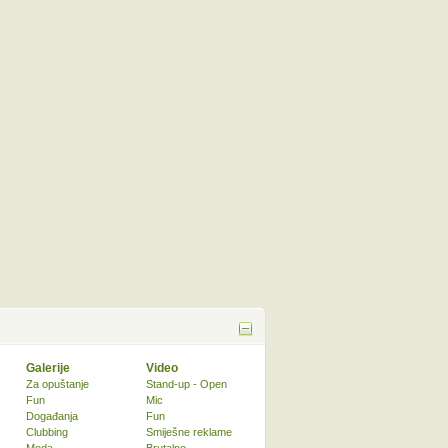
Galerije
Video
Za opuštanje
Stand-up - Open
Fun
Mic
Događanja
Fun
Clubbing
Smiješne reklame