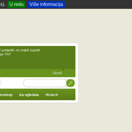
s).
U redu
Više informacija
 pobijediti, ne smiješ izgubiti
upe TNT
Grunf
TRAŽI
roskop
Iza ogledala
Hi-tech