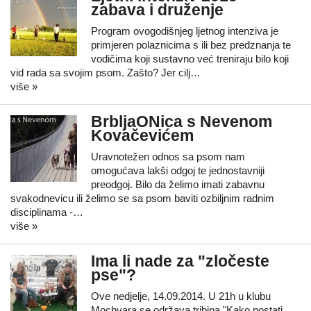
zabava i druženje
Program ovogodišnjeg ljetnog intenziva je
primjeren polaznicima s ili bez predznanja te
vodičima koji sustavno već treniraju bilo koji
vid rada sa svojim psom. Zašto? Jer cilj…
više »
BrbljaONica s Nevenom
Kovačevićem
Uravnotežen odnos sa psom nam
omogućava lakši odgoj te jednostavniji
preodgoj. Bilo da želimo imati zabavnu
svakodnevicu ili želimo se sa psom baviti ozbiljnim radnim
disciplinama -…
više »
Ima li nade za "zločeste
pse"?
Ove nedjelje, 14.09.2014. U 21h u klubu
Mochvara se održava tribina "Kako postati