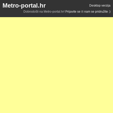
Metro-portal.hr
Desktop verzija
Dobrodošli na Metro-portal.hr!
Prijavite se
ili
nam se pridružite :)