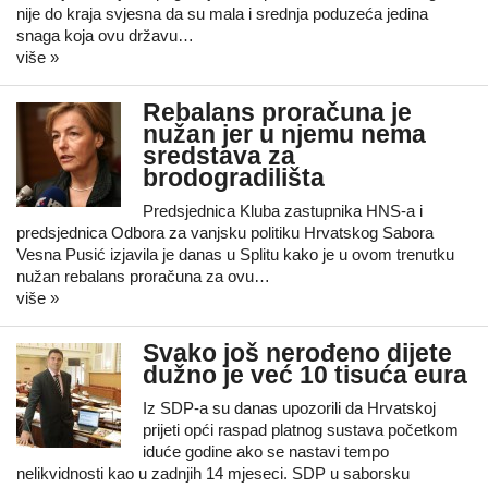
nije do kraja svjesna da su mala i srednja poduzeća jedina
snaga koja ovu državu…
više »
Rebalans proračuna je
nužan jer u njemu nema
sredstava za
brodogradilišta
Predsjednica Kluba zastupnika HNS-a i
predsjednica Odbora za vanjsku politiku Hrvatskog Sabora
Vesna Pusić izjavila je danas u Splitu kako je u ovom trenutku
nužan rebalans proračuna za ovu…
više »
Svako još nerođeno dijete
dužno je već 10 tisuća eura
Iz SDP-a su danas upozorili da Hrvatskoj
prijeti opći raspad platnog sustava početkom
iduće godine ako se nastavi tempo
nelikvidnosti kao u zadnjih 14 mjeseci. SDP u saborsku