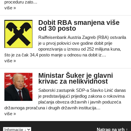
proceduru zato…
više »
Dobit RBA smanjena više
od 30 posto
Raiffeisenbank Austria Zagreb (RBA) ostvarila
je u prvoj polovici ove godine dobit prije
oporezivanja u iznosu od 252 milijuna kuna,
što je za čak 34,4 posto manje u odnosu na dobit iz…
više »
Ministar Šuker je glavni
krivac za nelikvidnost
Saborski zastupnik SDP-a Slavko Linić danas
je predstavljajući prijedlog zakona o rokovima
plaćanja obveza državnih i javnih poduzeća
državnoga proračuna i drugih državnih institucija…
više »
Natrag na vrh ↑