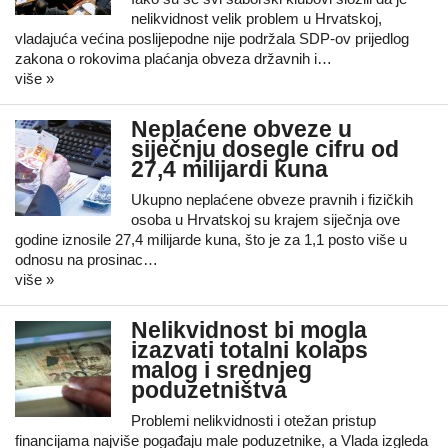
nelikvidnost velik problem u Hrvatskoj,
vladajuća većina poslijepodne nije podržala SDP-ov prijedlog
zakona o rokovima plaćanja obveza državnih i…
više »
Neplaćene obveze u
siječnju dosegle cifru od
27,4 milijardi kuna
Ukupno neplaćene obveze pravnih i fizičkih
osoba u Hrvatskoj su krajem siječnja ove
godine iznosile 27,4 milijarde kuna, što je za 1,1 posto više u
odnosu na prosinac…
više »
Nelikvidnost bi mogla
izazvati totalni kolaps
malog i srednjeg
poduzetništva
Problemi nelikvidnosti i otežan pristup
financijama najviše pogađaju male poduzetnike, a Vlada izgleda