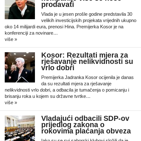
prodavati
Vlada je u jesen prošle godine predstavila 30
velikih investicijskih projekata vrijednih ukupno
oko 14 milijardi eura, prenosi Hina. Premijerka Kosor je na
konferenciji za novinare…
više »
Kosor: Rezultati mjera za
rješavanje nelikvidnosti su
vrlo dobri
Premijerka Jadranka Kosor ocijenila je danas
da su rezultati mjera za rješavanje
nelikvidnosti vrlo dobri, a odbacila je tumačenja o pomicanju i
brisanju roka u kojem su državne tvrtke…
više »
Vladajući odbacili SDP-ov
prijedlog zakona o
rokovima plaćanja obveza
Iako su se svi saborski klubovi složili da je