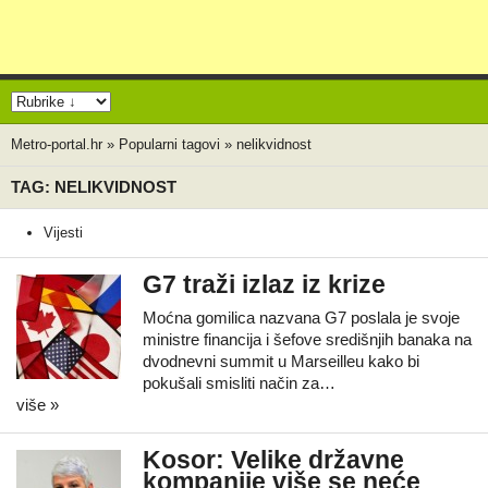
Metro-portal.hr
»
Popularni tagovi
»
nelikvidnost
TAG: NELIKVIDNOST
Vijesti
G7 traži izlaz iz krize
Moćna gomilica nazvana G7 poslala je svoje
ministre financija i šefove središnjih banaka na
dvodnevni summit u Marseilleu kako bi
pokušali smisliti način za…
više »
Kosor: Velike državne
kompanije više se neće