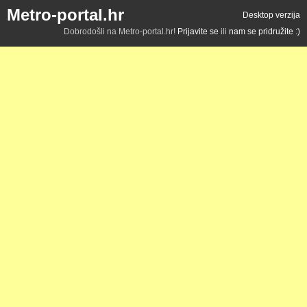
Metro-portal.hr
Desktop verzija
Dobrodošli na Metro-portal.hr!
Prijavite se
ili
nam se pridružite :)