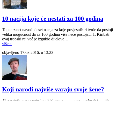
10 nacija koje će nestati za 100 godina
Toptenz.net navodi deset nacija za koje povjesničari tvrde da postoji
velika mogućnost da za 100 godina više neće postojati. 1. Kiribati -
ovaj tropski raj već je izgubio dijelove…
više »
objavljeno 17.03.2016. u 13:23
Koji narodi najviše varaju svoje žene?
Tko najviše vara svoje žene? Francuzi, naravno, a odmah iza njih
slijede Talijani, pokazalo je istraživanje u šest zemalja EU - Belgiji,
Francuskoj, Italiji, Njemačkoj,…
više »