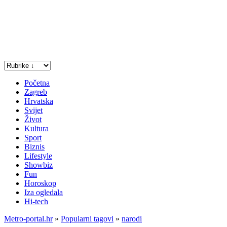
Početna
Zagreb
Hrvatska
Svijet
Život
Kultura
Sport
Biznis
Lifestyle
Showbiz
Fun
Horoskop
Iza ogledala
Hi-tech
Metro-portal.hr
»
Popularni tagovi
»
narodi