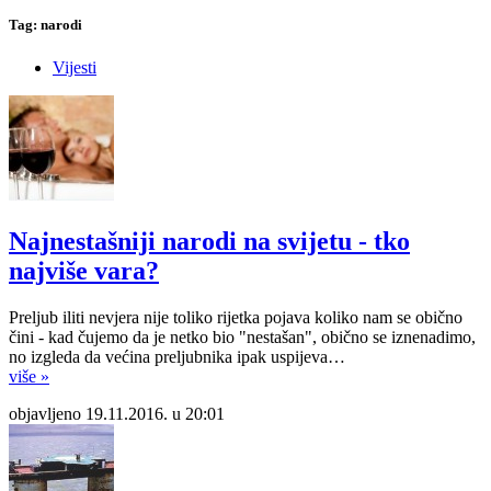
Tag: narodi
Vijesti
Najnestašniji narodi na svijetu - tko
najviše vara?
Preljub iliti nevjera nije toliko rijetka pojava koliko nam se obično
čini - kad čujemo da je netko bio "nestašan", obično se iznenadimo,
no izgleda da većina preljubnika ipak uspijeva…
više »
objavljeno 19.11.2016. u 20:01