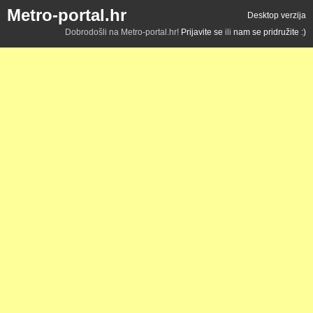
Metro-portal.hr
Desktop verzija
Dobrodošli na Metro-portal.hr!
Prijavite se
ili
nam se pridružite :)