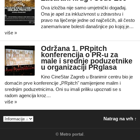
Ova izložba nije samo umjetnički događaj.
Ona je apel za inkluzivnost u zdravstvu i
pravo na liječenje jedne od najčešćih, ali često
zanemarivane bolesti današnjice po kojoj je…
više »
Održana 1. PRpitch
konferencija o PR-u za
male i srednje poduzetnike
u organizaciji PRglasa
Kino CineStar Zagreb u Branimir centru bio je
domaćin prve konferencije „PRpitch" namijenjene malim i
srednjim poduzetnicima. Oni su imali priliku upoznati se s
radom agencija kroz…
više »
Natrag na vrh ↑
©
Metro portal
.