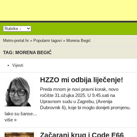
Metro-portal.hr
»
Popularni tagovi
»
Morena Begić
TAG: MORENA BEGIĆ
Vijesti
HZZO mi odbija liječenje!
Preda mnom je novi pravni korak, novo
ročište 31.ožujka 2025. U 9.45.sati na
Upravnom sudu u Zagrebu, (Avenija
Dubrovnik 6), koje bi moglo donijeti promjenu.
Iako su šanse…
više »
Začarani krug i Code E66