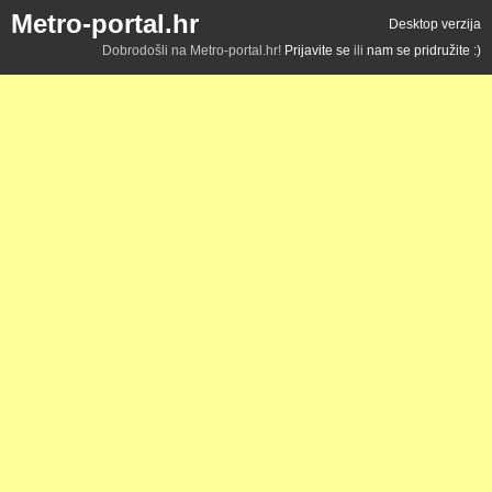
Metro-portal.hr
Desktop verzija
Dobrodošli na Metro-portal.hr!
Prijavite se
ili
nam se pridružite :)