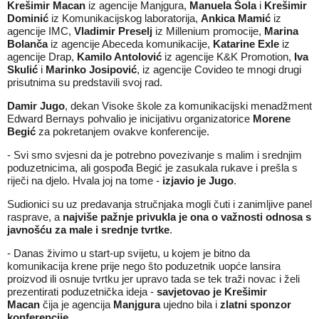
Krešimir Macan
iz agencije Manjgura,
Manuela Šola
i
Krešimir
Dominić
iz Komunikacijskog laboratorija,
Ankica Mamić
iz
agencije IMC,
Vladimir Preselj
iz Millenium promocije,
Marina
Bolanča
iz agencije Abeceda komunikacije,
Katarine Exle
iz
agencije Drap,
Kamilo Antolović
iz agencije K&K Promotion,
Iva
Skulić
i
Marinko Josipović
, iz agencije Covideo te mnogi drugi
prisutnima su predstavili svoj rad.
Damir Jugo
, dekan Visoke škole za komunikacijski menadžment
Edward Bernays pohvalio je inicijativu organizatorice
Morene
Begić
za pokretanjem ovakve konferencije.
- Svi smo svjesni da je potrebno povezivanje s malim i srednjim
poduzetnicima, ali gospođa Begić je zasukala rukave i prešla s
riječi na djelo. Hvala joj na tome -
izjavio je Jugo
.
Sudionici su uz predavanja stručnjaka mogli čuti i zanimljive panel
rasprave, a
najviše pažnje privukla je ona o važnosti odnosa s
javnošću za male i srednje tvrtke
.
- Danas živimo u start-up svijetu, u kojem je bitno da
komunikacija krene prije nego što poduzetnik uopće lansira
proizvod ili osnuje tvrtku jer upravo tada se tek traži novac i želi
prezentirati poduzetnička ideja -
savjetovao je Krešimir
Macan
čija je agencija
Manjgura
ujedno bila i
zlatni sponzor
konferencije