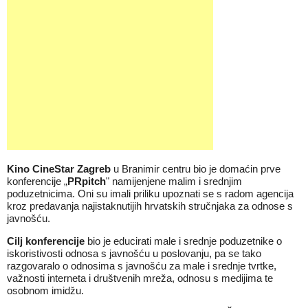
Kino CineStar Zagreb
u Branimir centru bio je domaćin prve
konferencije „
PRpitch
" namijenjene malim i srednjim
poduzetnicima. Oni su imali priliku upoznati se s radom agencija
kroz predavanja najistaknutijih hrvatskih stručnjaka za odnose s
javnošću.
Cilj konferencije
bio je educirati male i srednje poduzetnike o
iskoristivosti odnosa s javnošću u poslovanju, pa se tako
razgovaralo o odnosima s javnošću za male i srednje tvrtke,
važnosti interneta i društvenih mreža, odnosu s medijima te
osobnom imidžu.