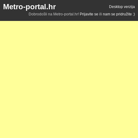
Metro-portal.hr
Desktop verzija
Dobrodošli na Metro-portal.hr!
Prijavite se
ili
nam se pridružite :)