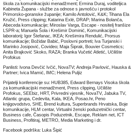
škola za komunikacijski menadžment; Ermina Duraj, voditeljica
Kabineta Župana - službe za odnose s javnošću i protokol
Primorsko-goranske županije; Kamilo Antolović, K&K; Tihana Ela
Kružić, Press clipping; Katarina Exlé, DRAP; Marina Bolanča,
Abeceda komunikacije; Miroslav Varga, Escape - nositelj franšize
LSPR-a; Manuela Šola i Krešimir Dominić, Komunikacijski
laboratorij; Igor Štefanac, IKEA; Krešimira Rendulić, Prorsus
komunikacije; Božidar Babić, Poslovni portreti; Iva Turjanski i
Marinko Josipović, Covideo; Maja Šiprak, Bouvier Cosmetics;
Anita Brajković Skoko, RAZA; Branka Vučetić Atletić, Učilište
Profokus
Panlisti: Ivona Devčić Ivčić, NovaTV; Andreja Pavlović, Hauska &
Partner; Ivica Mamić, IMC; Helena Puljiz
Prijatelji konferencije su: HUB385, Edward Bernays Visoka škola
za komunikacijski menadžment, Press clipping, Učilište
Profokus, SEEbiz, HRT, Privredni vjesnik, NovaTV, Jabuka TV,
Atlantic grupa, Cedevita, Kala, IKEA, Posao.hr, Peno
knjigovodstvo, SHE, Brend kultura, Superbrands Hrvatska, Boje
komunikacije, HLM centar, Virtualni ženski poduzetnički centar,
Business cafe, Časopis Poduzetnik, Escape, Reklam net, ICT
Business, Profitiraj, METRO, Media Marketing i dr.
Facebook podrška: Luka Šipić