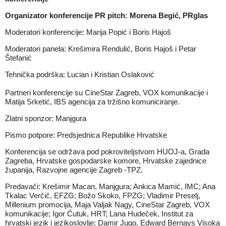
Organizator konferencije
PR pitch
: Morena Begić,
PRglas
Moderatori konferencije: Marija Popić i Boris Hajoš
Moderatori panela: Krešimira Rendulić, Boris Hajoš i Petar
Štefanić
Tehnička podrška: Lucian i Kristian Oslaković
Partneri konferencije su CineStar Zagreb, VOX komunikacije i
Matija Srketić, IBS agencija za tržišno komuniciranje.
Zlatni sponzor: Manjgura
Pismo potpore:
Predsjednica Republike Hrvatske
Konferencija se održava pod pokroviteljstvom HUOJ-a, Grada
Zagreba, Hrvatske gospodarske komore, Hrvatske zajednice
županija, Razvojne agencije Zagreb -TPZ.
Predavači: Krešimir Macan, Manjgura; Ankica Mamić, IMC; Ana
Tkalac Verčič, EFZG; Božo Skoko, FPZG; Vladimir Preselj,
Millenium promocija, Maja Valjak Nagy, CineStar Zagreb, VOX
komunikacije; Igor Ćutuk, HRT; Lana Hudeček, Institut za
hrvatski jezik i jezikoslovlje; Damir Jugo, Edward Bernays Visoka