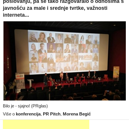
poslovanju, pa se tako razgovaralo o odnosima s
javnošću za male i srednje tvrtke, važnosti
interneta...
Bilo je - sjajno! (PRglas)
Više o
konferencija
,
PR Pitch
,
Morena Begić