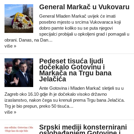
General Markač u Vukovaru
General Mladen Markač uvijek će imati
posebno mjesto u srcima Vukovaraca koji
dobro pamte koliko su se puta njegovi
specijalci probijali u opkoljeni grad i pomagali u
obrani. Danas, na Dan…
više »
Pedeset tisuća ljudi
dočekalo Gotovinu i
Markača na Trgu bana
Jelačića
Ante Gotovina i Mladen Markač sletjeli su u
Zagreb oko 16.10 gdje ih je dočekalo visoko državno
izaslanstvo, nakon čega su krenuli prema Trgu bana Jelačića.
Trg je bio prepun, preko 50 tisuća…
više »
Srpski mediji konsternirani
oslobađanjem Gotovine i