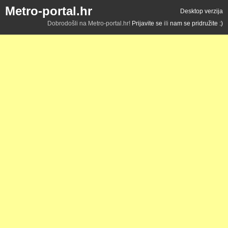
Metro-portal.hr
Desktop verzija
Dobrodošli na Metro-portal.hr!
Prijavite se
ili
nam se pridružite :)