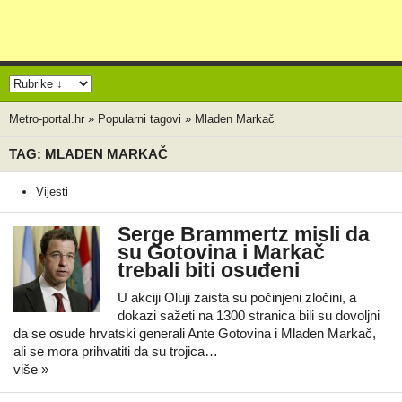
Metro-portal.hr
»
Popularni tagovi
»
Mladen Markač
TAG: MLADEN MARKAČ
Vijesti
Serge Brammertz misli da
su Gotovina i Markač
trebali biti osuđeni
U akciji Oluji zaista su počinjeni zločini, a
dokazi sažeti na 1300 stranica bili su dovoljni
da se osude hrvatski generali Ante Gotovina i Mladen Markač,
ali se mora prihvatiti da su trojica…
više »