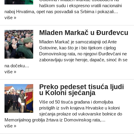
haškom sudu i ekspresno vratili nacionalni
naboj Hrvatima, opet nas posvađali sa Srbima i pokazali…
više »
Mladen Markač u Đurđevcu
Mladen Markač je samozatajniji od Ante
Gotovine, kao što je i bio tijekom cijelog
Domovinskog rata, no njegovi Đurđevčani ne
zaboravljaju svoje heroje, dapače, sinoć ih se
na dočeku…
više »
Preko pedeset tisuća ljudi
u Koloni sjećanja
Više od 50 tisuća građana i domoljuba
pristiglih iz svih krajeva Hrvatske u koloni
sjećanja prolaze od vukovarske bolnice do
Memorijalnog groblja žrtava iz Domovinskog rata,…
više »