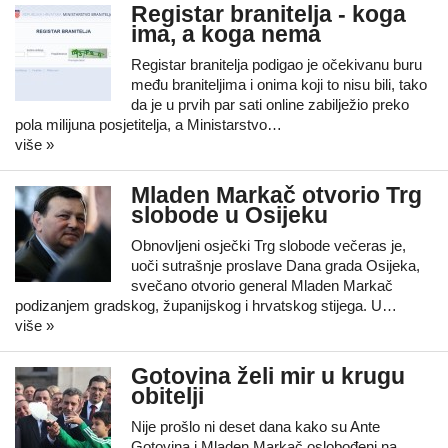
Registar branitelja - koga
ima, a koga nema
Registar branitelja podigao je očekivanu buru
među braniteljima i onima koji to nisu bili, tako
da je u prvih par sati online zabilježio preko
pola milijuna posjetitelja, a Ministarstvo…
više »
Mladen Markač otvorio Trg
slobode u Osijeku
Obnovljeni osječki Trg slobode večeras je,
uoči sutrašnje proslave Dana grada Osijeka,
svečano otvorio general Mladen Markač
podizanjem gradskog, županijskog i hrvatskog stijega. U…
više »
Gotovina želi mir u krugu
obitelji
Nije prošlo ni deset dana kako su Ante
Gotovina i Mladen Markač oslobođeni na