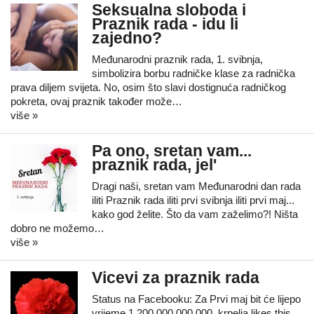
Seksualna sloboda i
Praznik rada - idu li
zajedno?
Međunarodni praznik rada, 1. svibnja,
simbolizira borbu radničke klase za radnička
prava diljem svijeta. No, osim što slavi dostignuća radničkog
pokreta, ovaj praznik također može…
više »
Pa ono, sretan vam...
praznik rada, jel'
Dragi naši, sretan vam Međunarodni dan rada
iliti Praznik rada iliti prvi svibnja iliti prvi maj...
kako god želite. Što da vam zaželimo?! Ništa
dobro ne možemo…
više »
Vicevi za praznik rada
Status na Facebooku: Za Prvi maj bit će lijepo
vrijeme 1.200.000.000.000. krpelja likes this....