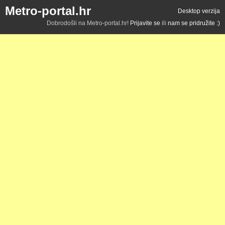
Metro-portal.hr
Desktop verzija
Dobrodošli na Metro-portal.hr!
Prijavite se
ili
nam se pridružite :)