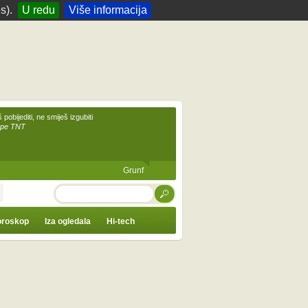
s).
U redu
Više informacija
 pobijediti, ne smiješ izgubiti
upe TNT
Grunf
TRAŽI
roskop
Iza ogledala
Hi-tech