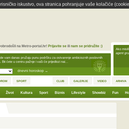
isničko iskustvo, ova stranica pohranjuje vaše kolačiće (cookie
obrodošli na Metro-portal.hr!
Prijavite se
ili
nam se pridružite :)
Ako misliš
agent gr
zde vam danas pružaju punu podršku za ostvarenje ambicioznih poslovnih
a. Bit ćete u centru pažnje i vaši će prijedlozi nai…
dnevni horoskop
→
OROM
SPORT
CLUB
GALERIJE
VIDEO
ARHIVA
Život
Kultura
Sport
Biznis
Lifestyle
Showbiz
Fun
Ho