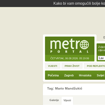
Kako bi vam omogućili bolje kor
D
Zvije
ciljev
ČETVRTAK, 06.08.2026.
05:19:06
VIJESTI
PRAVI ŽIVOT
POD REFLEKT
Početna
Zagreb
Hrvatska
Svijet
Tag: Mario Mandžukić
Galerije
Vijesti