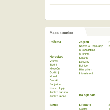
Mapa stranice
Početna
Zagreb
Najave & Događanja
K
U kazalištima
U kinima
Horoskop
Klizanje
Dnevni
Ljekarne
Tjedni
Bolnice
Mjesečni
Hitni prijem
Godišnji
Info telefoni
Kineski
Erotski
Sanjarica
Numerologija
Analiza datuma
Iza ogledala
Analiza imena
Biznis
Lifestyle
Gastro
T