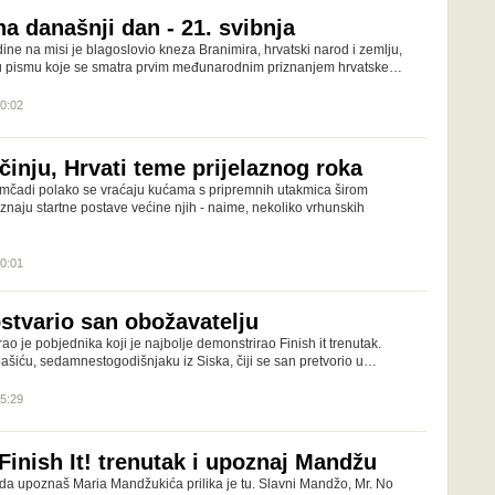
a današnji dan - 21. svibnja
dine na misi je blagoslovio kneza Branimira, hrvatski narod i zemlju,
o u pismu koje se smatra prvim međunarodnim priznanjem hrvatske…
00:02
inju, Hrvati teme prijelaznog roka
čadi polako se vraćaju kućama s pripremnih utakmica širom
ne znaju startne postave većine njih - naime, nekoliko vrhunskih
10:01
tvario san obožavatelju
 je pobjednika koji je najbolje demonstrirao Finish it trenutak.
bašiću, sedamnestogodišnjaku iz Siska, čiji se san pretvorio u…
15:29
 Finish It! trenutak i upoznaj Mandžu
 da upoznaš Maria Mandžukića prilika je tu. Slavni Mandžo, Mr. No