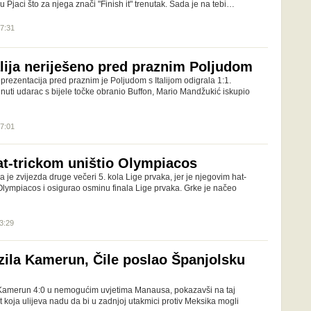
Pjaci što za njega znači "Finish it" trenutak. Sada je na tebi…
17:31
alija neriješeno pred praznim Poljudom
rezentacija pred praznim je Poljudom s Italijom odigrala 1:1.
nuti udarac s bijele točke obranio Buffon, Mario Mandžukić iskupio
07:01
t-trickom uništio Olympiacos
je zvijezda druge večeri 5. kola Lige prvaka, jer je njegovim hat-
 Olympiacos i osigurao osminu finala Lige prvaka. Grke je načeo
23:29
zila Kamerun, Čile poslao Španjolsku
a Kamerun 4:0 u nemogućim uvjetima Manausa, pokazavši na taj
 koja ulijeva nadu da bi u zadnjoj utakmici protiv Meksika mogli