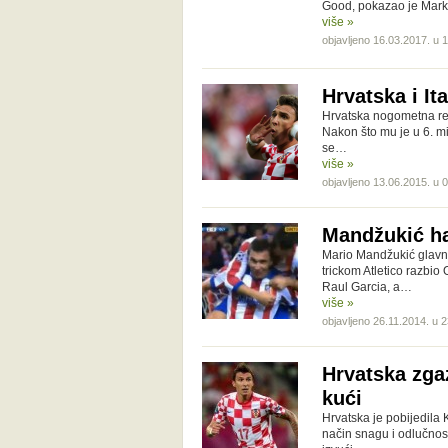
Good, pokazao je Marku 
više »
objavljeno 16.03.2017. u 
Hrvatska i It
Hrvatska nogometna rep
Nakon što mu je u 6. mi
se…
više »
objavljeno 13.06.2015. u 
Mandžukić ha
Mario Mandžukić glavna 
trickom Atletico razbio
Raul Garcia, a…
više »
objavljeno 26.11.2014. u 
Hrvatska zga
kući
Hrvatska je pobijedil
način snagu i odlučnost