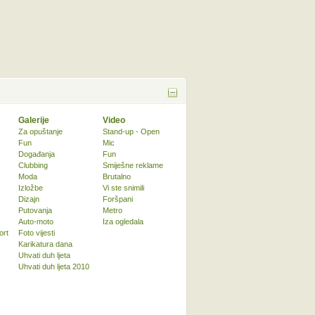
Galerije
Video
Za opuštanje
Stand-up - Open
Fun
Mic
Događanja
Fun
Clubbing
Smiješne reklame
Moda
Brutalno
Izložbe
Vi ste snimili
Dizajn
Foršpani
Putovanja
Metro
Auto-moto
Iza ogledala
ort
Foto vijesti
Karikatura dana
Uhvati duh ljeta
Uhvati duh ljeta 2010