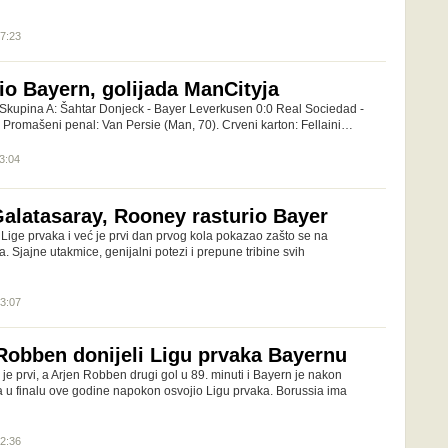
07:23
o Bayern, golijada ManCityja
Skupina A: Šahtar Donjeck - Bayer Leverkusen 0:0 Real Sociedad -
 Promašeni penal: Van Persie (Man, 70). Crveni karton: Fellaini…
23:04
Galatasaray, Rooney rasturio Bayer
Lige prvaka i već je prvi dan prvog kola pokazao zašto se na
a. Sjajne utakmice, genijalni potezi i prepune tribine svih
23:07
Robben donijeli Ligu prvaka Bayernu
e prvi, a Arjen Robben drugi gol u 89. minuti i Bayern je nakon
 u finalu ove godine napokon osvojio Ligu prvaka. Borussia ima
22:36