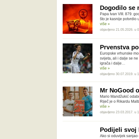
Dogodilo se n
Papa Ivan VIII. 879. go
što je kasnije potvrdi
više »
objavljeno 21.05.2026. u 
Prvenstva poč
Europske vrhunske mom
svijeta, ali i dalje se 
igrača i dalje…
više »
objavljeno 30.07.2019. u 
Mr NoGood os
Mario Mandžukić odabrao
Riječ je o Rikardu Mal
više »
objavljeno 23.03.2017. u 
Podijeli svoj
Ako si oduvijek sanjao