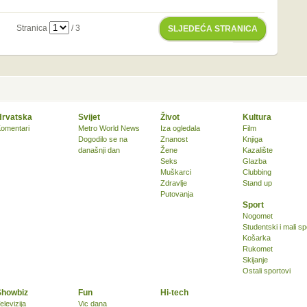
Stranica
/ 3
SLJEDEĆA STRANICA
Hrvatska
Svijet
Život
Kultura
omentari
Metro World News
Iza ogledala
Film
Dogodilo se na
Znanost
Knjiga
današnji dan
Žene
Kazalište
Seks
Glazba
Muškarci
Clubbing
Zdravlje
Stand up
Putovanja
Sport
Nogomet
Studentski i mali sp
Košarka
Rukomet
Skijanje
Ostali sportovi
Showbiz
Fun
Hi-tech
elevizija
Vic dana