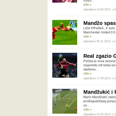
izvući…
više »
objavljeno 19.06.2014. u 
Mandžo spasi
LIGA PRVAKA , 4. kolo 
Manchester United 0:0.
više »
objavljeno 05.11.2013. u 
Real zgazio 
Počela je nova sezona 
nogometu vrti tolika lov
stadiona…
više »
objavljeno 17.09.2013. u 
Mandžukić i 
Mario Mandžukić zabio j
prošlogodišnjeg poraza
za…
više »
objavljeno 25.05.2013. u 