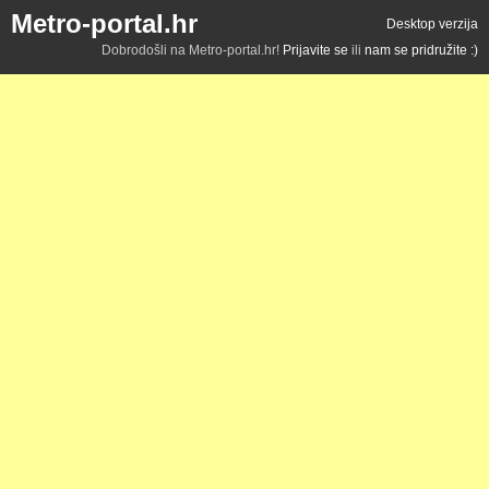
Metro-portal.hr
Desktop verzija
Dobrodošli na Metro-portal.hr!
Prijavite se
ili
nam se pridružite :)