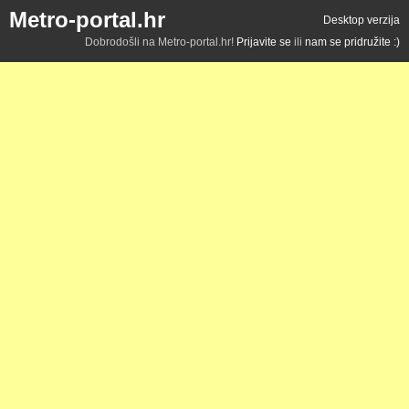
Metro-portal.hr
Desktop verzija
Dobrodošli na Metro-portal.hr!
Prijavite se
ili
nam se pridružite :)