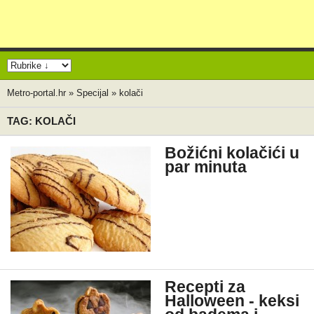
Metro-portal.hr
»
Specijal
»
kolači
TAG: KOLAČI
Božićni kolačići u
par minuta
Recepti za
Halloween - keksi