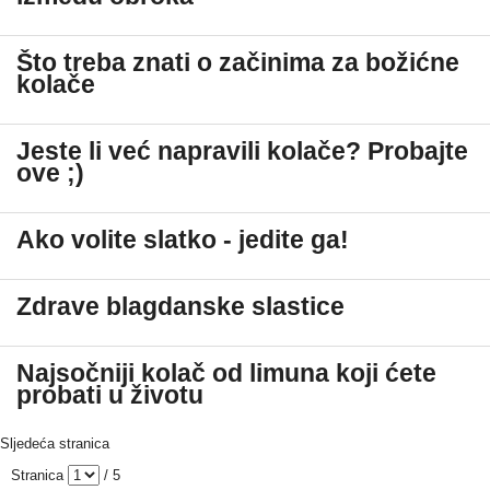
Što treba znati o začinima za božićne
kolače
Jeste li već napravili kolače? Probajte
ove ;)
Ako volite slatko - jedite ga!
Zdrave blagdanske slastice
Najsočniji kolač od limuna koji ćete
probati u životu
Sljedeća stranica
Stranica
/ 5