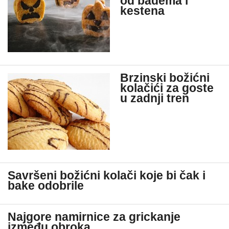
od badema i
kestena
Brzinski božićni
kolačići za goste
u zadnji tren
Savršeni božićni kolači koje bi čak i
bake odobrile
Najgore namirnice za grickanje
između obroka