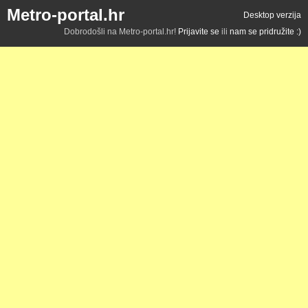
Metro-portal.hr
Desktop verzija
Dobrodošli na Metro-portal.hr!
Prijavite se
ili
nam se pridružite :)