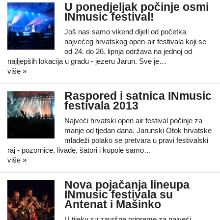
U ponedjeljak počinje osmi
INmusic festival!
Još nas samo vikend dijeli od početka
najvećeg hrvatskog open-air festivala koji se
od 24. do 26. lipnja održava na jednoj od
najljepših lokacija u gradu - jezeru Jarun. Sve je…
više »
Raspored i satnica INmusic
festivala 2013
Najveći hrvatski open air festival počinje za
manje od tjedan dana. Jarunski Otok hrvatske
mladeži polako se pretvara u pravi festivalski
raj - pozornice, livade, šatori i kupole samo…
više »
Nova pojačanja lineupa
INmusic festivala su
Antenat i Mašinko
U tijeku su završne pripreme za najveći