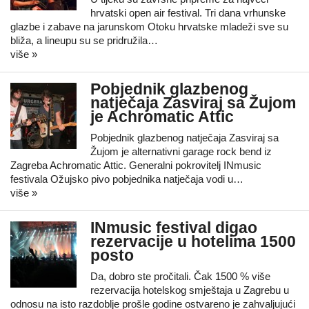
hrvatski open air festival. Tri dana vrhunske
glazbe i zabave na jarunskom Otoku hrvatske mladeži sve su
bliža, a lineupu su se pridružila…
više »
Pobjednik glazbenog
natječaja Zasviraj sa Žujom
je Achromatic Attic
Pobjednik glazbenog natječaja Zasviraj sa
Žujom je alternativni garage rock bend iz
Zagreba Achromatic Attic. Generalni pokrovitelj INmusic
festivala Ožujsko pivo pobjednika natječaja vodi u…
više »
INmusic festival digao
rezervacije u hotelima 1500
posto
Da, dobro ste pročitali. Čak 1500 % više
rezervacija hotelskog smještaja u Zagrebu u
odnosu na isto razdoblje prošle godine ostvareno je zahvaljujući