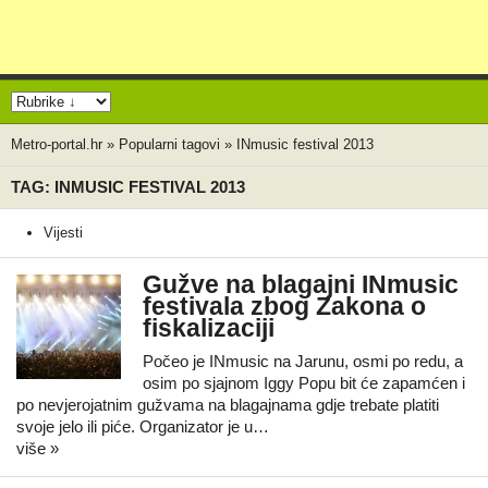
Metro-portal.hr
»
Popularni tagovi
»
INmusic festival 2013
TAG: INMUSIC FESTIVAL 2013
Vijesti
Gužve na blagajni INmusic
festivala zbog Zakona o
fiskalizaciji
Počeo je INmusic na Jarunu, osmi po redu, a
osim po sjajnom Iggy Popu bit će zapamćen i
po nevjerojatnim gužvama na blagajnama gdje trebate platiti
svoje jelo ili piće. Organizator je u…
više »