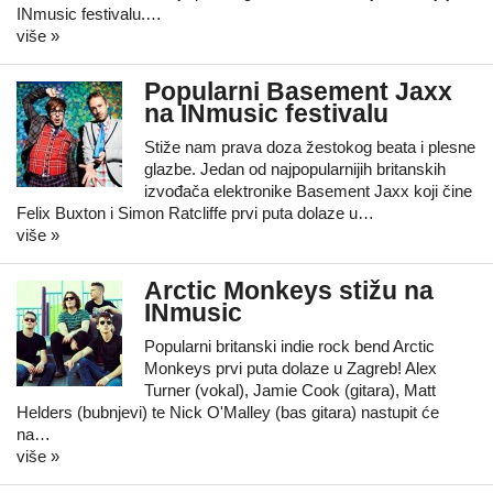
INmusic festivalu.…
više »
Popularni Basement Jaxx
na INmusic festivalu
Stiže nam prava doza žestokog beata i plesne
glazbe. Jedan od najpopularnijih britanskih
izvođača elektronike Basement Jaxx koji čine
Felix Buxton i Simon Ratcliffe prvi puta dolaze u…
više »
Arctic Monkeys stižu na
INmusic
Popularni britanski indie rock bend Arctic
Monkeys prvi puta dolaze u Zagreb! Alex
Turner (vokal), Jamie Cook (gitara), Matt
Helders (bubnjevi) te Nick O'Malley (bas gitara) nastupit će
na…
više »