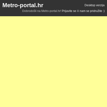
Metro-portal.hr
Desktop verzija
Dobrodošli na Metro-portal.hr!
Prijavite se
ili
nam se pridružite :)