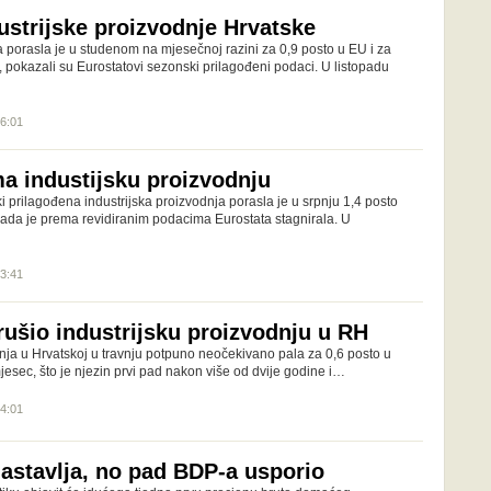
ustrijske proizvodnje Hrvatske
a porasla je u studenom na mjesečnoj razini za 0,9 posto u EU i za
 pokazali su Eurostatovi sezonski prilagođeni podaci. U listopadu
16:01
a industijsku proizvodnju
 prilagođena industrijska proizvodnja porasla je u srpnju 1,4 posto
kada je prema revidiranim podacima Eurostata stagnirala. U
13:41
rušio industrijsku proizvodnju u RH
dnja u Hrvatskoj u travnju potpuno neočekivano pala za 0,6 posto u
mjesec, što je njezin prvi pad nakon više od dvije godine i…
14:01
nastavlja, no pad BDP-a usporio