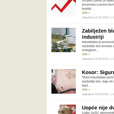
Državni zavod za stati
proizvoda u prvom trom
kvartal…
više »
objavljeno 26.05.2013. u 
Zabilježen bl
industriji
Industrijska je proizvo
razdoblje lani porasla 
energijom,…
više »
objavljeno 03.05.2010. u 1
Kosor: Sigur
''Rast industrijske pro
razdoblje lani, daje mi
ikad…
više »
objavljeno 04.03.2010. u 
Uopće nije dv
Ljubo Jurčić, ekonomsk