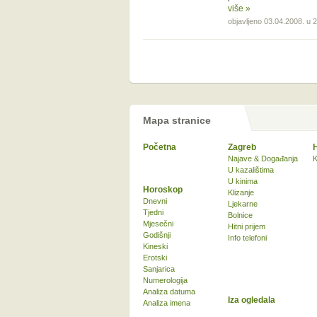
više »
objavljeno 03.04.2008. u 
Mapa stranice
Početna
Zagreb
Najave & Događanja
K
U kazalištima
U kinima
Horoskop
Klizanje
Dnevni
Ljekarne
Tjedni
Bolnice
Mjesečni
Hitni prijem
Godišnji
Info telefoni
Kineski
Erotski
Sanjarica
Numerologija
Analiza datuma
Iza ogledala
Analiza imena