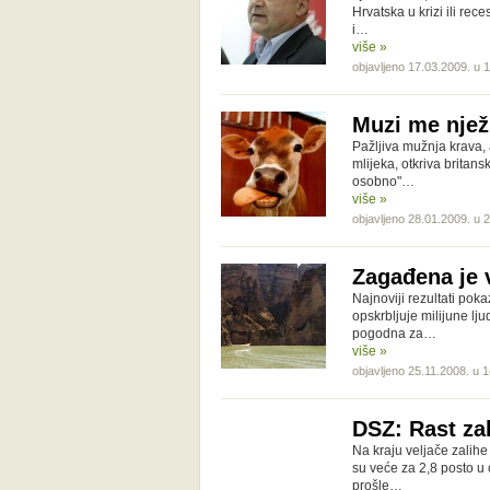
Hrvatska u krizi ili rec
i…
više »
objavljeno 17.03.2009. u 
Muzi me nje
Pažljiva mužnja krava,
mlijeka, otkriva britan
osobno"…
više »
objavljeno 28.01.2009. u 
Zagađena je 
Najnoviji rezultati pok
opskrbljuje milijune lj
pogodna za…
više »
objavljeno 25.11.2008. u 
DSZ: Rast za
Na kraju veljače zalihe
su veće za 2,8 posto u 
prošle…