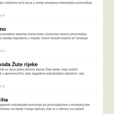
esiji s obzirom na to da je u zemlji smanjena industrijska proizvodnja
16:42
žno
 a posebice davanje imena kravi, povećava njezinu proizvodnju
ska studija objavljena u srijedu. Krave muzare kojima se "pristupa
20:47
voda Žute rijeke
azali su da je jedna trećina slavne Žute rijeke, koja vodom
udi u sjevernoj Kini, jako zagađena industrijskim otpadom i nije
14:12
liha
 gotovih industrijskih proizvoda pri proizvođačima u Hrvatskoj bile
odnosu na stanje s kraja siječnja, dok su u odnosu na veljaču