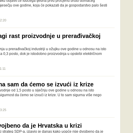
stiku objavit će idućega tjedna prvu procjenu bruto domaćeg
jesečju ove godine, koja će pokazati da je gospodarstvo palo šesti
12:20
agi rast proizvodnje u prerađivačkoj
dnja u prerađivačkoj industriji u ožujku ove godine u odnosu na isto
za 0,3 posto, dok je istodobno proizvodnja u opskrbi električnom
1:11
na sam da ćemo se izvući iz krize
izvodnje od 1,5 posto u siječnju ove godine u odnosu na isto
 sigurnost da ćemo se izvući iz krize. U to sam sigurna više nego
13:25
ojbeno da je Hrvatska u krizi
i strateg SDP-a, izjavio je danas kako uopće nije dvojbeno da je