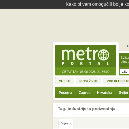
Kako bi vam omogućili bolje kor
D
Zvije
ciljev
ČETVRTAK, 06.08.2026.
21:56:09
VIJESTI
PRAVI ŽIVOT
POD REFLEKT
Početna
Zagreb
Hrvatska
Svijet
Tag: industrijska proizvodnja
Vijesti