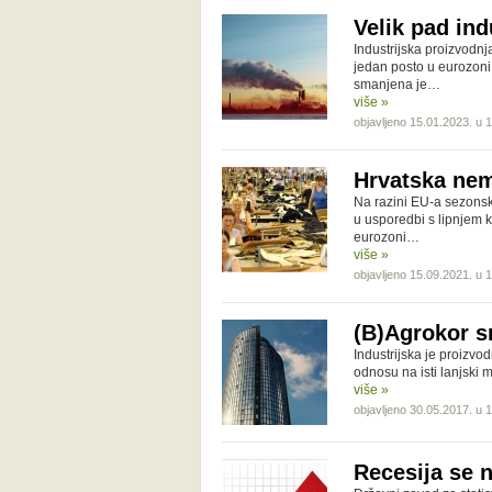
Velik pad ind
Industrijska proizvodnj
jedan posto u eurozoni,
smanjena je…
više »
objavljeno 15.01.2023. u 
Hrvatska nem
Na razini EU-a sezonski
u usporedbi s lipnjem 
eurozoni…
više »
objavljeno 15.09.2021. u 
(B)Agrokor s
Industrijska je proizvo
odnosu na isti lanjski 
više »
objavljeno 30.05.2017. u 
Recesija se 