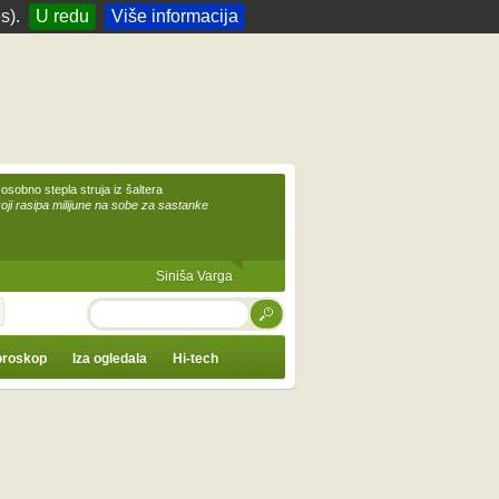
s).
U redu
Više informacija
 osobno stepla struja iz šaltera
koji rasipa milijune na sobe za sastanke
Siniša Varga
TRAŽI
roskop
Iza ogledala
Hi-tech