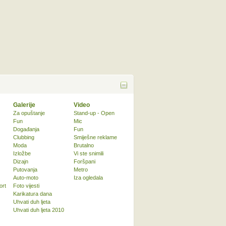
Galerije
Video
Za opuštanje
Stand-up - Open
Fun
Mic
Događanja
Fun
Clubbing
Smiješne reklame
Moda
Brutalno
Izložbe
Vi ste snimili
Dizajn
Foršpani
Putovanja
Metro
Auto-moto
Iza ogledala
ort
Foto vijesti
Karikatura dana
Uhvati duh ljeta
Uhvati duh ljeta 2010