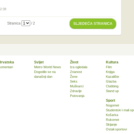
22:38
Stranica
/ 2
SLJEDEĆA STRANICA
Hrvatska
Svijet
Život
Kultura
omentari
Metro World News
Iza ogledala
Film
Dogodilo se na
Znanost
Knjiga
današnji dan
Žene
Kazalište
Seks
Glazba
Muškarci
Clubbing
Zdravlje
Stand up
Putovanja
Sport
Nogomet
Studentski i mali sp
Košarka
Rukomet
Skijanje
Ostali sportovi