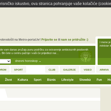
isničko iskustvo, ova stranica pohranjuje vaše kolačiće (cookie
obrodošli na Metro-portal.hr!
Prijavite se
ili
nam se pridružite :)
I mene je
ministar 
zde vam danas pružaju punu podršku za ostvarenje ambicioznih poslovnih
a. Bit ćete u centru pažnje i vaši će prijedlozi nai…
dnevni horoskop
→
OROM
SPORT
CLUB
GALERIJE
VIDEO
ARHIVA
Život
Kultura
Sport
Biznis
Lifestyle
Showbiz
Fun
Ho