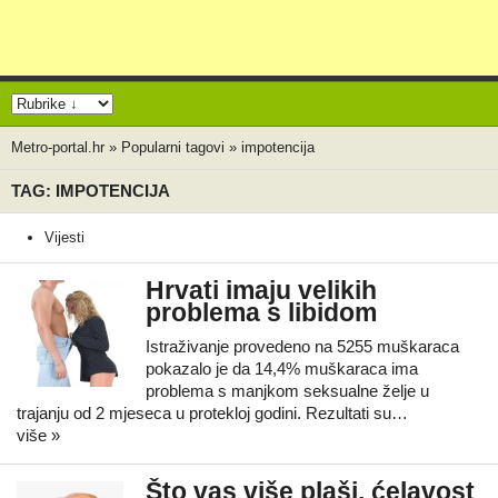
Metro-portal.hr
»
Popularni tagovi
»
impotencija
TAG: IMPOTENCIJA
Vijesti
Hrvati imaju velikih
problema s libidom
Istraživanje provedeno na 5255 muškaraca
pokazalo je da 14,4% muškaraca ima
problema s manjkom seksualne želje u
trajanju od 2 mjeseca u protekloj godini. Rezultati su…
više »
Što vas više plaši, ćelavost