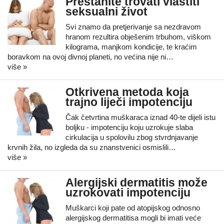
Prestanite trovati vlastiti
seksualni život
Svi znamo da pretjerivanje sa nezdravom
hranom rezultira obješenim trbuhom, viškom
kilograma, manjkom kondicije, te kraćim
boravkom na ovoj divnoj planeti, no većina nije ni…
više »
Otkrivena metoda koja
trajno liječi impotenciju
Čak četvrtina muškaraca iznad 40-te dijeli istu
boljku - impotenciju koju uzrokuje slaba
cirkulacija u spolovilu zbog stvrdnjavanje
krvnih žila, no izgleda da su znanstvenici osmislili…
više »
Alergijski dermatitis može
uzrokovati impotenciju
Muškarci koji pate od atopijskog odnosno
alergijskog dermatitisa mogli bi imati veće