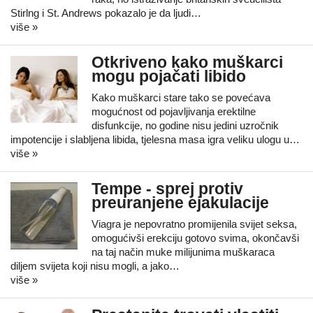
Stirlng i St. Andrews pokazalo je da ljudi…
više »
Otkriveno kako muškarci
mogu pojačati libido
Kako muškarci stare tako se povećava
mogućnost od pojavljivanja erektilne
disfunkcije, no godine nisu jedini uzročnik
impotencije i slabljena libida, tjelesna masa igra veliku ulogu u…
više »
Tempe - sprej protiv
preuranjene ejakulacije
Viagra je nepovratno promijenila svijet seksa,
omogućivši erekciju gotovo svima, okončavši
na taj način muke milijunima muškaraca
diljem svijeta koji nisu mogli, a jako…
više »