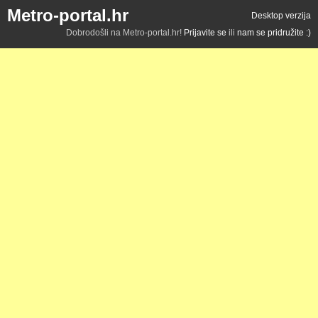
Metro-portal.hr
Desktop verzija
Dobrodošli na Metro-portal.hr!
Prijavite se
ili
nam se pridružite :)