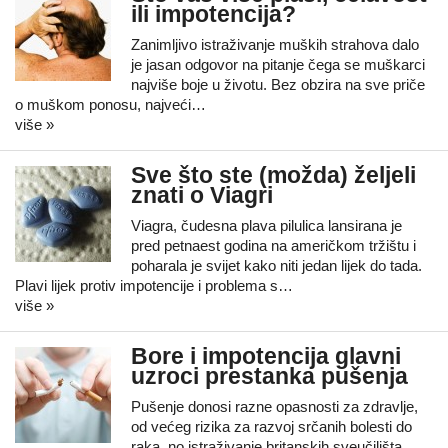
ili impotencija?
Zanimljivo istraživanje muških strahova dalo
je jasan odgovor na pitanje čega se muškarci
najviše boje u životu. Bez obzira na sve priče
o muškom ponosu, najveći…
više »
Sve što ste (možda) željeli
znati o Viagri
Viagra, čudesna plava pilulica lansirana je
pred petnaest godina na američkom tržištu i
poharala je svijet kako niti jedan lijek do tada.
Plavi lijek protiv impotencije i problema s…
više »
Bore i impotencija glavni
uzroci prestanka pušenja
Pušenje donosi razne opasnosti za zdravlje,
od većeg rizika za razvoj srčanih bolesti do
raka, no istraživanje britanskih sveučilišta