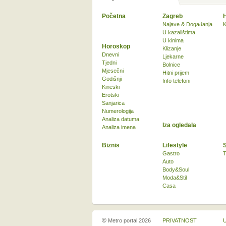
Početna
Zagreb
Najave & Događanja
K
U kazalištima
U kinima
Horoskop
Klizanje
Dnevni
Ljekarne
Tjedni
Bolnice
Mjesečni
Hitni prijem
Godišnji
Info telefoni
Kineski
Erotski
Sanjarica
Numerologija
Analiza datuma
Iza ogledala
Analiza imena
Biznis
Lifestyle
Gastro
T
Auto
Body&Soul
Moda&Stil
Casa
©
Metro portal 2026
PRIVATNOST