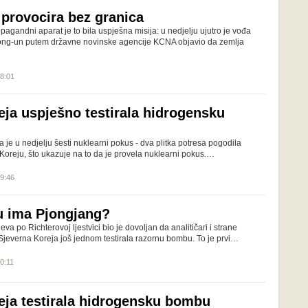
provocira bez granica
pagandni aparat je to bila uspješna misija: u nedjelju ujutro je vođa
ong-un putem državne novinske agencije KCNA objavio da zemlja
08:01
eja uspješno testirala hidrogensku
 je u nedjelju šesti nuklearni pokus - dva plitka potresa pogodila
Koreju, što ukazuje na to da je provela nuklearni pokus.…
09:46
 ima Pjongjang?
eva po Richterovoj ljestvici bio je dovoljan da analitičari i strane
 Sjeverna Koreja još jednom testirala razornu bombu. To je prvi…
10:11
eja testirala hidrogensku bombu