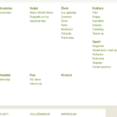
Hrvatska
Svijet
Život
Kultura
omentari
Metro World News
Iza ogledala
Film
Dogodilo se na
Znanost
Knjiga
današnji dan
Žene
Kazalište
Seks
Glazba
Muškarci
Clubbing
Zdravlje
Stand up
Putovanja
Sport
Nogomet
Studentski i mali sp
Košarka
Rukomet
Skijanje
Ostali sportovi
Showbiz
Fun
Hi-tech
elevizija
Vic dana
Interni vju
UVJETI
OGLAŠAVANJE
IMPRESUM