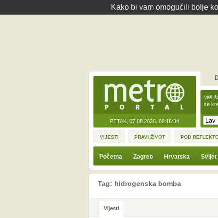
Kako bi vam omogućili bolje kor
D
Vaš š
se kre
PETAK, 07.08.2026.
08:16:34
VIJESTI
PRAVI ŽIVOT
POD REFLEKT
Početna
Zagreb
Hrvatska
Svijet
Tag: hidrogenska bomba
Vijesti