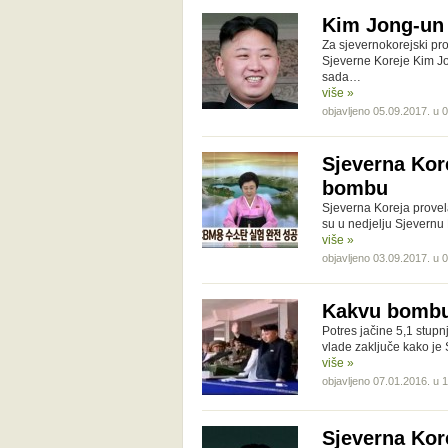
Kim Jong-un 
Za sjevernokorejski pro
Sjeverne Koreje Kim J
sada…
više »
objavljeno 05.09.2017. u 
Sjeverna Kor
bombu
Sjeverna Koreja provela
su u nedjelju Sjevernu 
više »
objavljeno 03.09.2017. u 
Kakvu bombu
Potres jačine 5,1 stupnj
vlade zaključe kako je
više »
objavljeno 07.01.2016. u 
Sjeverna Kor