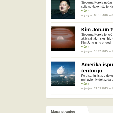
Sjeverna Koreja noćas j
svijetu. Nakon što je K
više »
objavljeno 06.01.2016. u 
Kim Jon-un t
Sjeverna Koreja je već
aktivirati atomsku i h
Kim Jong-un u prigodi
više »
objavljeno 10.12.2015. u 
Amerika ispu
teritoriju
Po pisanju lista, u dok
prvi uvjerljiv dokaz da 
više »
objavljeno 21.09.2013. u 
Mapa stranice