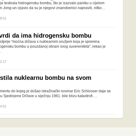
e testirala hidrogensku bombu, što je izazvalo paniku u cijelom
im Jong-un izjavio da su je njegovi znanstvenici napravili, nitko…
08:01
vrdi da ima hidrogensku bombu
 otprije "moćna država s nuklearnim oružjem koja je spremna
idrogensku bombu u pouzdanoj obrani svog suvereniteta", rekao je
…
12:17
stila nuklearnu bombu na svom
umentu do kojeg je došao istraživački novinar Eric Schlosser daje se
su Sjedinjene Države u siječnju 1961. bile blizu katastrofi.…
14:01