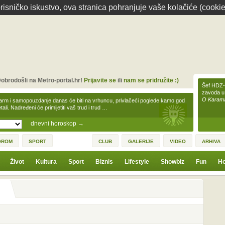
isničko iskustvo, ova stranica pohranjuje vaše kolačiće (cookie
obrodošli na Metro-portal.hr!
Prijavite se
ili
nam se pridružite :)
Šef HDZ-a
zavoda u
O Karamar
arm i samopouzdanje danas će biti na vrhuncu, privlačeći poglede kamo god
tali. Nadređeni će primijetiti vaš trud i trud …
dnevni horoskop
→
OROM
SPORT
CLUB
GALERIJE
VIDEO
ARHIVA
Život
Kultura
Sport
Biznis
Lifestyle
Showbiz
Fun
Ho