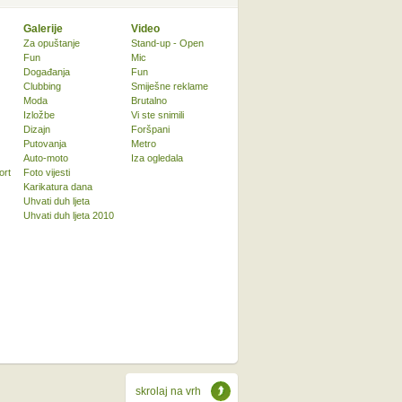
Galerije
Video
Za opuštanje
Stand-up - Open
Fun
Mic
Događanja
Fun
Clubbing
Smiješne reklame
Moda
Brutalno
Izložbe
Vi ste snimili
Dizajn
Foršpani
Putovanja
Metro
Auto-moto
Iza ogledala
ort
Foto vijesti
Karikatura dana
Uhvati duh ljeta
Uhvati duh ljeta 2010
skrolaj na vrh