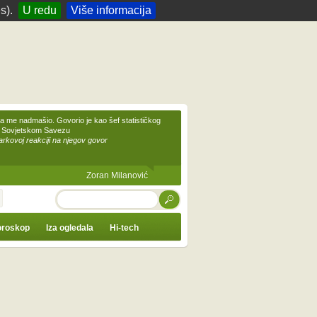
s).
U redu
Više informacija
 me nadmašio. Govorio je kao šef statističkog
 Sovjetskom Savezu
kovoj reakciji na njegov govor
Zoran Milanović
TRAŽI
roskop
Iza ogledala
Hi-tech