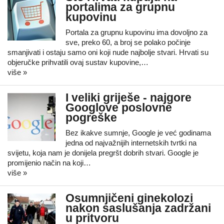
portalima za grupnu
kupovinu
Portala za grupnu kupovinu ima dovoljno za
sve, preko 60, a broj se polako počinje
smanjivati i ostaju samo oni koji nude najbolje stvari. Hrvati su
objeručke prihvatili ovaj sustav kupovine,…
više »
I veliki griješe - najgore
Googlove poslovne
pogreške
Bez ikakve sumnje, Google je već godinama
jedna od najvažnijih internetskih tvrtki na
svijetu, koja nam je donijela pregršt dobrih stvari. Google je
promijenio način na koji…
više »
Osumnjičeni ginekolozi
nakon saslušanja zadržani
u pritvoru