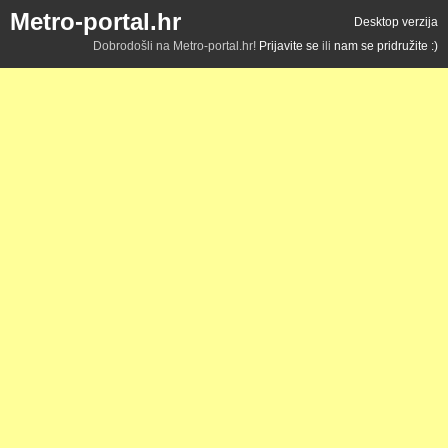
Metro-portal.hr
Desktop verzija
Dobrodošli na Metro-portal.hr!
Prijavite se
ili
nam se pridružite :)