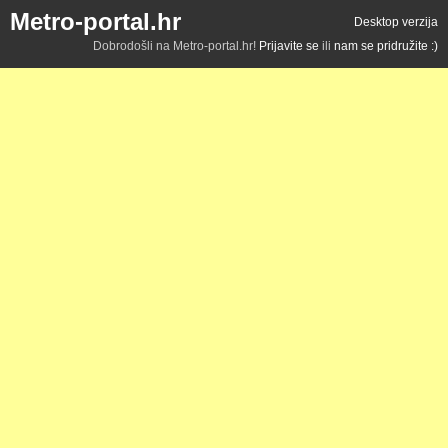
Metro-portal.hr
Desktop verzija
Dobrodošli na Metro-portal.hr!
Prijavite se
ili
nam se pridružite :)