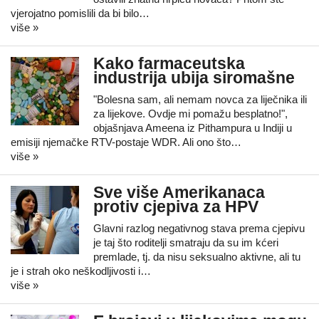
vjerojatno pomislili da bi bilo…
više »
Kako farmaceutska
industrija ubija siromašne
"Bolesna sam, ali nemam novca za liječnika ili
za lijekove. Ovdje mi pomažu besplatno!",
objašnjava Ameena iz Pithampura u Indiji u
emisiji njemačke RTV-postaje WDR. Ali ono što…
više »
Sve više Amerikanaca
protiv cjepiva za HPV
Glavni razlog negativnog stava prema cjepivu
je taj što roditelji smatraju da su im kćeri
premlade, tj. da nisu seksualno aktivne, ali tu
je i strah oko neškodljivosti i…
više »