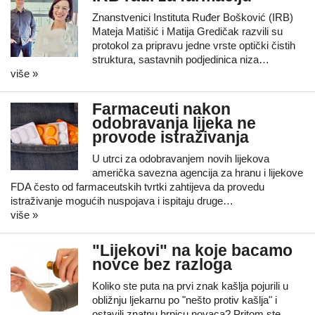
Znanstvenici Instituta Ruđer Bošković (IRB)
Mateja Matišić i Matija Gredičak razvili su
protokol za pripravu jedne vrste optički čistih
struktura, sastavnih podjedinica niza…
više »
Farmaceuti nakon
odobravanja lijeka ne
provode istraživanja
U utrci za odobravanjem novih lijekova
američka savezna agencija za hranu i lijekove
FDA često od farmaceutskih tvrtki zahtijeva da provedu
istraživanje mogućih nuspojava i ispitaju druge…
više »
"Lijekovi" na koje bacamo
novce bez razloga
Koliko ste puta na prvi znak kašlja pojurili u
obližnju ljekarnu po "nešto protiv kašlja" i
ostavili znatnu hrpicu novaca? Pritom ste