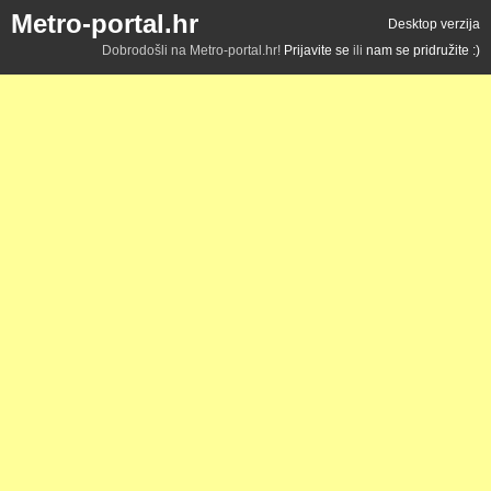
Metro-portal.hr
Desktop verzija
Dobrodošli na Metro-portal.hr!
Prijavite se
ili
nam se pridružite :)