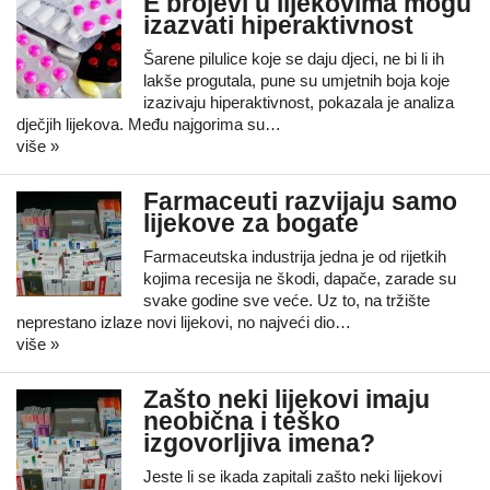
E brojevi u lijekovima mogu
izazvati hiperaktivnost
Šarene pilulice koje se daju djeci, ne bi li ih
lakše progutala, pune su umjetnih boja koje
izazivaju hiperaktivnost, pokazala je analiza
dječjih lijekova. Među najgorima su…
više »
Farmaceuti razvijaju samo
lijekove za bogate
Farmaceutska industrija jedna je od rijetkih
kojima recesija ne škodi, dapače, zarade su
svake godine sve veće. Uz to, na tržište
neprestano izlaze novi lijekovi, no najveći dio…
više »
Zašto neki lijekovi imaju
neobična i teško
izgovorljiva imena?
Jeste li se ikada zapitali zašto neki lijekovi