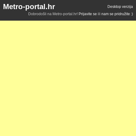
Metro-portal.hr
Desktop verzija
Dobrodošli na Metro-portal.hr!
Prijavite se
ili
nam se pridružite :)