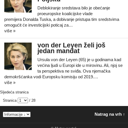
Deblokiranje sredstava bilo je obećanje
proeuropske koalicijske vlade
premijera Donalda Tuska, a dobivanje pristupa tim sredstvima
omogućit će investicijski poticaj za…
više »
von der Leyen želi još
jedan mandat
Ursula von der Leyen (65) je u godinama kad
većina ljudi u Europi ide u mirovinu. Ali, njoj se
ta perspektiva ne sviđa. Ova njemačka
demokršćanka vodi Europsku komisiju od 2019.…
više »
Sljedeća stranica
Stranica
/ 28
Natrag na vrh ↑