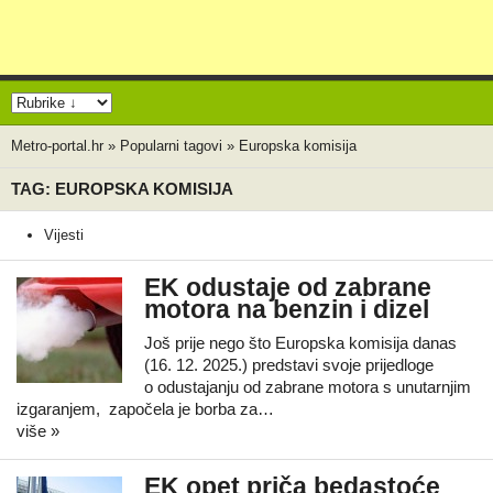
Metro-portal.hr
»
Popularni tagovi
»
Europska komisija
TAG: EUROPSKA KOMISIJA
Vijesti
EK odustaje od zabrane
motora na benzin i dizel
Još prije nego što Europska komisija danas
(16. 12. 2025.) predstavi svoje prijedloge
o odustajanju od zabrane motora s unutarnjim
izgaranjem, započela je borba za…
više »
EK opet priča bedastoće