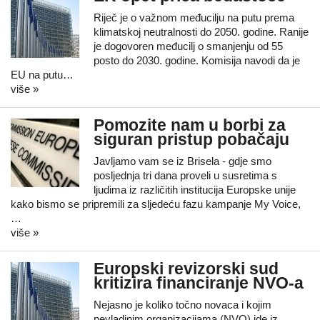
Riječ je o važnom međucilju na putu prema
klimatskoj neutralnosti do 2050. godine. Ranije
je dogovoren međucilj o smanjenju od 55
posto do 2030. godine. Komisija navodi da je
EU na putu…
više »
Pomozite nam u borbi za
siguran pristup pobačaju
Javljamo vam se iz Brisela - gdje smo
posljednja tri dana proveli u susretima s
ljudima iz različitih institucija Europske unije
kako bismo se pripremili za sljedeću fazu kampanje My Voice,
…
više »
Europski revizorski sud
kritizira financiranje NVO-a
Nejasno je koliko točno novaca i kojim
nevladinim organizacijama (NVO) ide iz