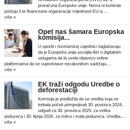
proračuna Europske unije. Nema ni kontrole
poštuju li te financirane organizacije vrijednosti EU-a.…
više »
Opet nas šamara Europska
komisija...
U oporbi i novinarskoj zajednici naglašavaju
da je Europska unija usvojila Akt o digitalnim
uslugama da bi uvela obavezu online-
platformama da se suprotstave nezakonitom sadržaju,…
više »
EK traži odgodu Uredbe o
deforestaciji
Komisija je predložila da se uredba koja se
trebala početi primjenjivati 30. prosinca 2024.
odgodi za 30. prosinca 2025. za velika
poduzeća i 30. lipnja 2026. za mikro i mala poduzeća. Uredba…
više »