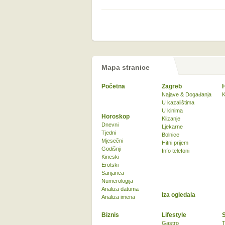
Mapa stranice
Početna
Zagreb
Najave & Događanja
K
U kazalištima
U kinima
Horoskop
Klizanje
Dnevni
Ljekarne
Tjedni
Bolnice
Mjesečni
Hitni prijem
Godišnji
Info telefoni
Kineski
Erotski
Sanjarica
Numerologija
Analiza datuma
Iza ogledala
Analiza imena
Biznis
Lifestyle
Gastro
T