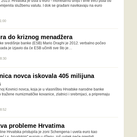
2023. Hrvatska je ušla u euro - monetarnu uniju i time treći puta od
mijenila službenu valutu. I dok se građani navikavaju na euro
11:00
ra do kriznog menadžera
ke središnje banke (ESB) Mario Draghi je 2012. verbalno počeo
ju kada je izjavio da će ESB učiniti sve što je…
08:30
nica novca iskovala 405 milijuna
a
j Kovnici novca, koja je u vlasništvu Hrvatske narodne banke
lo tražene numizmatičke kovanice, zlatnici i srebrnjaci, a pripremaju
18:52
ava probleme Hrvatima
e Hrvatska pristupila je zoni Schengena i uvela euro kao
eć i s „hrvatskim" eurom u džepu, još uvijek neće prestati…