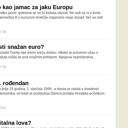
ro kao jamac za jaku Europu
ku jasno: gotovina se ne bi trebala ukinuti. Ne radi se ni o tome
jemačkoj ili u eurozoni drukčije organizira nego dosad. Već se radi
07:38
sti snažan euro?
onald Trump nije donio sreću dolaru: otkako je ponovno ušao u
valuta našla se pod snažnim pritiskom. Njegova nepredvidiva…
07:45
5. rođendan
 prije 25 godina, 1. siječnja 1999., a danas je valuta u dvadeset
tanovnika, od kojih je posljednja članica postala Hrvatska početkom
13:01
italna lova?