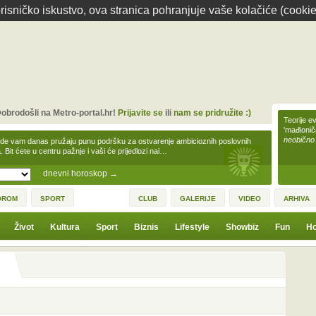
isničko iskustvo, ova stranica pohranjuje vaše kolačiće (cookie
obrodošli na Metro-portal.hr!
Prijavite se
ili
nam se pridružite :)
Teorije ev
'mađioni
neobično
zde vam danas pružaju punu podršku za ostvarenje ambicioznih poslovnih
a. Bit ćete u centru pažnje i vaši će prijedlozi nai…
dnevni horoskop
→
OROM
SPORT
CLUB
GALERIJE
VIDEO
ARHIVA
Život
Kultura
Sport
Biznis
Lifestyle
Showbiz
Fun
Ho