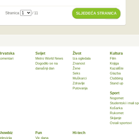
Stranica
/ 11
SLJEDEĆA STRANICA
Hrvatska
Svijet
Život
Kultura
omentari
Metro World News
Iza ogledala
Film
Dogodilo se na
Znanost
Knjiga
današnji dan
Žene
Kazalište
Seks
Glazba
Muškarci
Clubbing
Zdravlje
Stand up
Putovanja
Sport
Nogomet
Studentski i mali sp
Košarka
Rukomet
Skijanje
Ostali sportovi
Showbiz
Fun
Hi-tech
elevizija
Vic dana