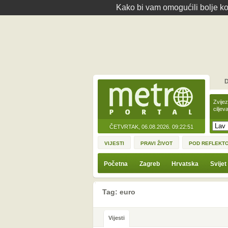
Kako bi vam omogućili bolje kor
D
Zvije
ciljev
ČETVRTAK, 06.08.2026.
09:22:51
VIJESTI
PRAVI ŽIVOT
POD REFLEKT
Početna
Zagreb
Hrvatska
Svijet
Tag: euro
Vijesti