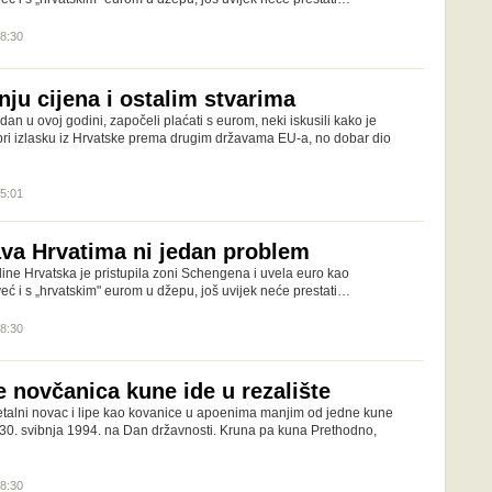
08:30
ju cijena i ostalim stvarima
dan u ovoj godini, započeli plaćati s eurom, neki iskusili kako je
 pri izlasku iz Hrvatske prema drugim državama EU-a, no dobar dio
15:01
ava Hrvatima ni jedan problem
e Hrvatska je pristupila zoni Schengena i uvela euro kao
eć i s „hrvatskim" eurom u džepu, još uvijek neće prestati…
08:30
e novčanica kune ide u rezalište
etalni novac i lipe kao kovanice u apoenima manjim od jedne kune
30. svibnja 1994. na Dan državnosti. Kruna pa kuna Prethodno,
08:30