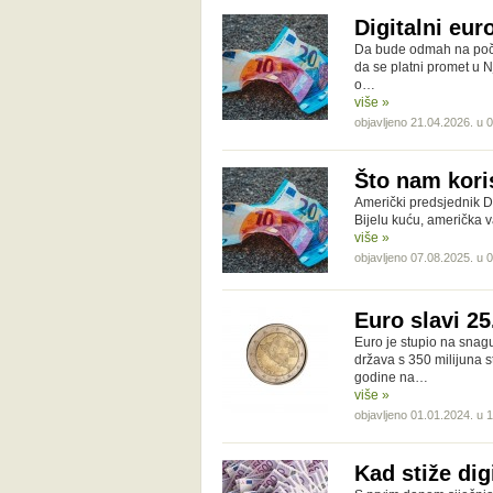
Digitalni eu
Da bude odmah na počet
da se platni promet u N
o…
više »
objavljeno 21.04.2026. u 
Što nam kori
Američki predsjednik D
Bijelu kuću, američka 
više »
objavljeno 07.08.2025. u 
Euro slavi 2
Euro je stupio na snagu
država s 350 milijuna s
godine na…
više »
objavljeno 01.01.2024. u 
Kad stiže dig