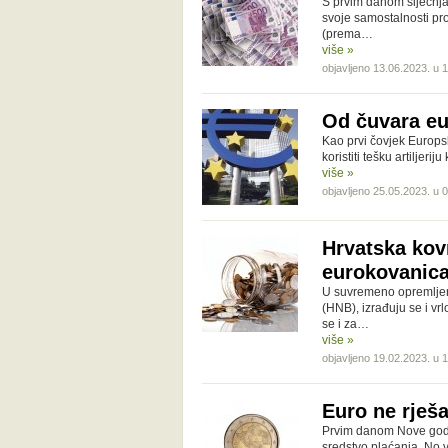
S prvim danom siječnja 
svoje samostalnosti pro
(prema…
više »
objavljeno 13.06.2023. u 
Od čuvara eu
Kao prvi čovjek Europs
koristiti tešku artiljeri
više »
objavljeno 25.05.2023. u 
Hrvatska kov
eurokovanic
U suvremeno opremljeno
(HNB), izrađuju se i vr
se i za…
više »
objavljeno 19.02.2023. u 
Euro ne rješ
Prvim danom Nove godin
sredstvo plaćanja. No v