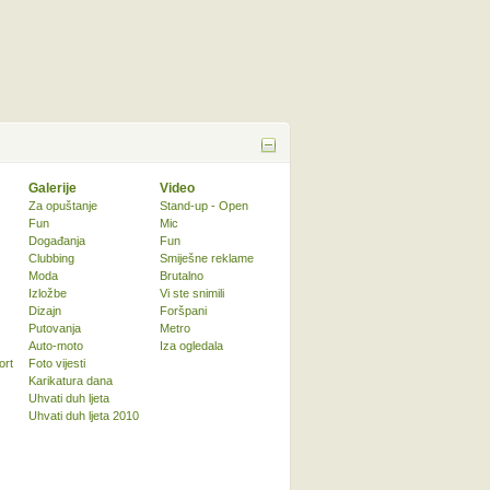
Galerije
Video
Za opuštanje
Stand-up - Open
Fun
Mic
Događanja
Fun
Clubbing
Smiješne reklame
Moda
Brutalno
Izložbe
Vi ste snimili
Dizajn
Foršpani
Putovanja
Metro
Auto-moto
Iza ogledala
ort
Foto vijesti
Karikatura dana
Uhvati duh ljeta
Uhvati duh ljeta 2010