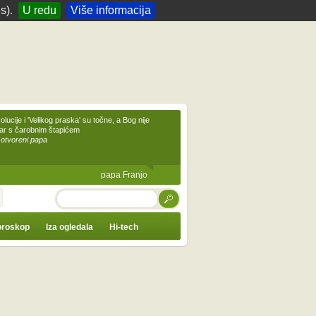
s).
U redu
Više informacija
olucije i 'Velikog praska' su točne, a Bog nije
čar s čarobnim štapićem
 otvoreni papa
papa Franjo
TRAŽI
roskop
Iza ogledala
Hi-tech