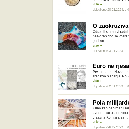
više »
objavljeno 20.01.2023. u 
O zaokruživan
Odradili smo prvi radni 
bez-granično se voziti
ljudi se…
više »
objavljeno 03.01.2023. u 
Euro ne rješ
Prvim danom Nove godin
sredstvo plaćanja. No v
više »
objavljeno 02.01.2023. u 
Pola milijard
Kuna kao papirnati i m
uvedeni su u upotrebu 
državna Komisija za…
više »
objavljeno 26.12.2022. u 