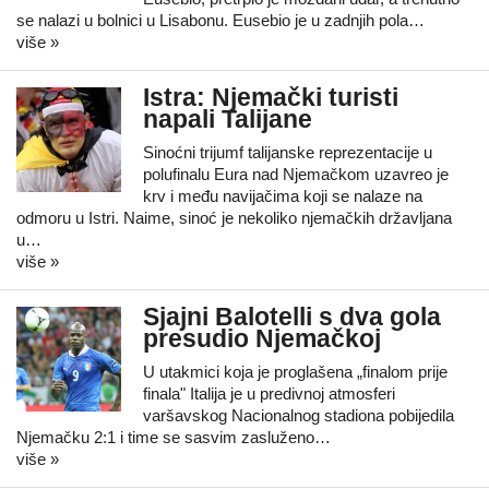
se nalazi u bolnici u Lisabonu. Eusebio je u zadnjih pola…
više »
Istra: Njemački turisti
napali Talijane
Sinoćni trijumf talijanske reprezentacije u
polufinalu Eura nad Njemačkom uzavreo je
krv i među navijačima koji se nalaze na
odmoru u Istri. Naime, sinoć je nekoliko njemačkih državljana
u…
više »
Sjajni Balotelli s dva gola
presudio Njemačkoj
U utakmici koja je proglašena „finalom prije
finala" Italija je u predivnoj atmosferi
varšavskog Nacionalnog stadiona pobijedila
Njemačku 2:1 i time se sasvim zasluženo…
više »