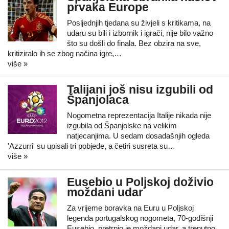
prvaka Europe
Posljednjih tjedana su živjeli s kritikama, na
udaru su bili i izbornik i igrači, nije bilo važno
što su došli do finala. Bez obzira na sve,
kritiziralo ih se zbog načina igre,…
više »
Talijani još nisu izgubili od
Španjolaca
Nogometna reprezentacija Italije nikada nije
izgubila od Španjolske na velikim
natjecanjima. U sedam dosadašnjih ogleda
'Azzurri' su upisali tri pobjede, a četiri susreta su…
više »
Eusebio u Poljskoj doživio
moždani udar
Za vrijeme boravka na Euru u Poljskoj
legenda portugalskog nogometa, 70-godišnji
Eusebio, pretrpio je moždani udar, a trenutno