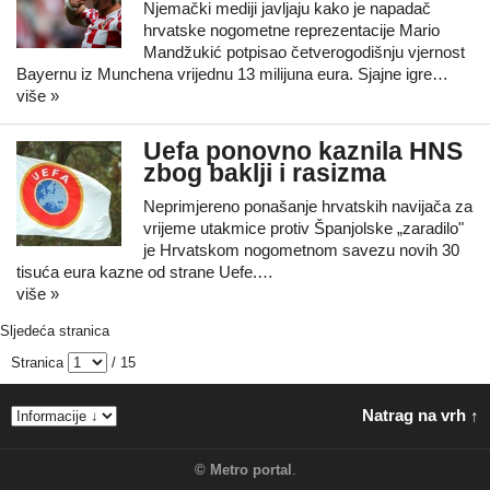
Njemački mediji javljaju kako je napadač
hrvatske nogometne reprezentacije Mario
Mandžukić potpisao četverogodišnju vjernost
Bayernu iz Munchena vrijednu 13 milijuna eura. Sjajne igre…
više »
Uefa ponovno kaznila HNS
zbog baklji i rasizma
Neprimjereno ponašanje hrvatskih navijača za
vrijeme utakmice protiv Španjolske „zaradilo"
je Hrvatskom nogometnom savezu novih 30
tisuća eura kazne od strane Uefe.…
više »
Sljedeća stranica
Stranica
/ 15
Natrag na vrh ↑
©
Metro portal
.