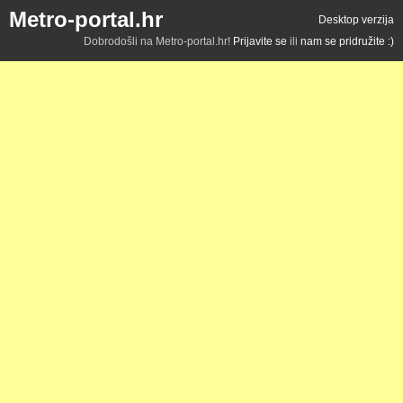
Metro-portal.hr
Desktop verzija
Dobrodošli na Metro-portal.hr!
Prijavite se
ili
nam se pridružite :)