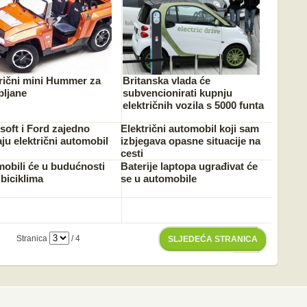
rični mini Hummer za
Britanska vlada će
pljane
subvencionirati kupnju
električnih vozila s 5000 funta
soft i Ford zajedno
Električni automobil koji sam
aju električni automobil
izbjegava opasne situacije na
cesti
obili će u budućnosti
Baterije laptopa ugrađivat će
i biciklima
se u automobile
Stranica
/ 4
SLJEDEĆA STRANICA