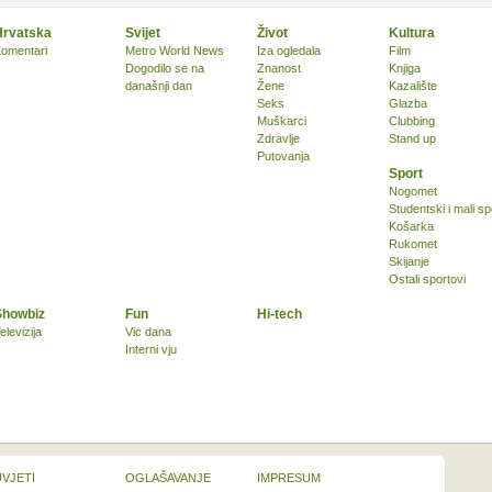
Hrvatska
Svijet
Život
Kultura
omentari
Metro World News
Iza ogledala
Film
Dogodilo se na
Znanost
Knjiga
današnji dan
Žene
Kazalište
Seks
Glazba
Muškarci
Clubbing
Zdravlje
Stand up
Putovanja
Sport
Nogomet
Studentski i mali sp
Košarka
Rukomet
Skijanje
Ostali sportovi
Showbiz
Fun
Hi-tech
elevizija
Vic dana
Interni vju
UVJETI
OGLAŠAVANJE
IMPRESUM