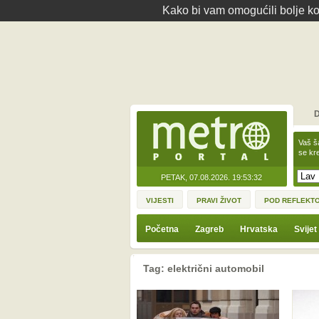
Kako bi vam omogućili bolje kor
D
Vaš š
se kre
PETAK, 07.08.2026.
19:53:32
VIJESTI
PRAVI ŽIVOT
POD REFLEKT
Početna
Zagreb
Hrvatska
Svijet
Tag: električni automobil