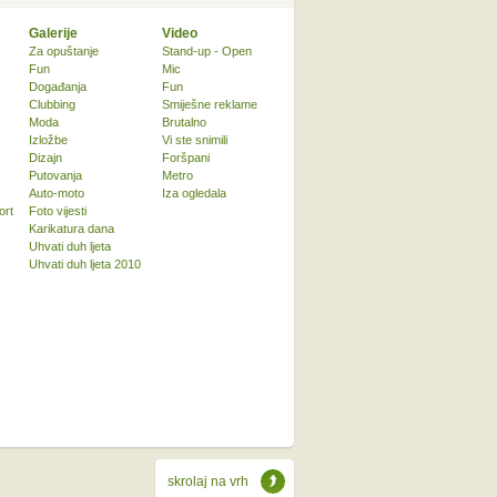
Galerije
Video
Za opuštanje
Stand-up - Open
Fun
Mic
Događanja
Fun
Clubbing
Smiješne reklame
Moda
Brutalno
Izložbe
Vi ste snimili
Dizajn
Foršpani
Putovanja
Metro
Auto-moto
Iza ogledala
ort
Foto vijesti
Karikatura dana
Uhvati duh ljeta
Uhvati duh ljeta 2010
skrolaj na vrh