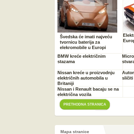
Elekt
Švedska će imati najveću
Euro
tvornicu baterija za
elekromobile u Europi
BMW kreće električnim
Micro
stazama
stvar
Nissan kreće u proizvodnju
Autom
električnih automobila u
sličit
Britaniji
Nissan i Renault bacaju se na
električna vozila
PRETHODNA STRANICA
Mapa stranice