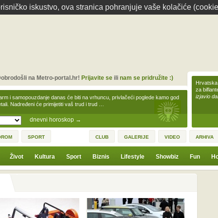
isničko iskustvo, ova stranica pohranjuje vaše kolačiće (cookie
obrodošli na Metro-portal.hr!
Prijavite se
ili
nam se pridružite :)
Hrvatska 
za biflan
izjavio da
arm i samopouzdanje danas će biti na vrhuncu, privlačeći poglede kamo god
tali. Nadređeni će primijetiti vaš trud i trud …
dnevni horoskop
→
OROM
SPORT
CLUB
GALERIJE
VIDEO
ARHIVA
Život
Kultura
Sport
Biznis
Lifestyle
Showbiz
Fun
Ho