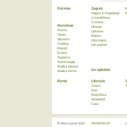
Početna
Zagreb
Najave & Događanja
K
U kazalištima
U kinima
Horoskop
Klizanje
Dnevni
Ljekarne
Tjedni
Bolnice
Mjesečni
Hitni prijem
Godišnji
Info telefoni
Kineski
Erotski
Sanjarica
Numerologija
Analiza datuma
Iza ogledala
Analiza imena
Biznis
Lifestyle
Gastro
T
Auto
Body&Soul
Moda&Stil
Casa
©
Metro portal 2026
PRIVATNOST