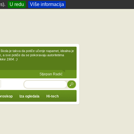
s).
U redu
Više informacija
škola je takva da potiče učenje napamet, idealna je
te, a sve potiče da se pokoravaju autoritetima
leke 1904. :)
Stjepan Radić
TRAŽI
roskop
Iza ogledala
Hi-tech