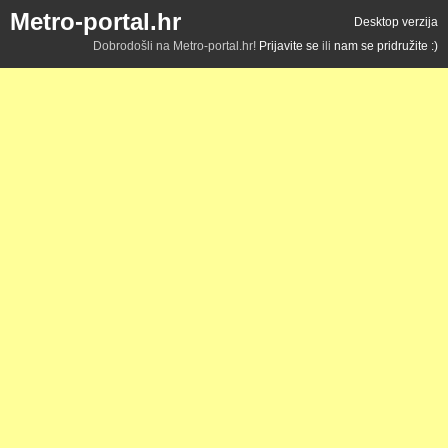
Metro-portal.hr
Desktop verzija
Dobrodošli na Metro-portal.hr!
Prijavite se
ili
nam se pridružite :)