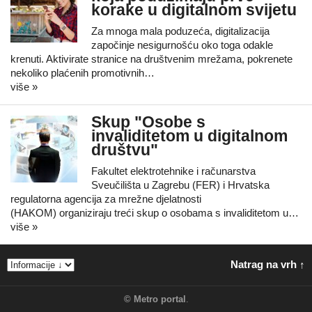
korake u digitalnom svijetu
Za mnoga mala poduzeća, digitalizacija
započinje nesigurnošću oko toga odakle
krenuti. Aktivirate stranice na društvenim mrežama, pokrenete
nekoliko plaćenih promotivnih…
više »
Skup "Osobe s
invaliditetom u digitalnom
društvu"
Fakultet elektrotehnike i računarstva
Sveučilišta u Zagrebu (FER) i Hrvatska
regulatorna agencija za mrežne djelatnosti
(HAKOM) organiziraju treći skup o osobama s invaliditetom u…
više »
Natrag na vrh ↑
©
Metro portal
.