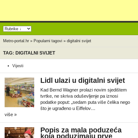
Metro-portal.hr
»
Popularni tagovi
»
digitalni svijet
TAG: DIGITALNI SVIJET
Vijesti
Lidl ulazi u digitalni svijet
Kad Bernd Wagner prolazi novim sjedištem
tvrtke, ne skriva oduševljenje pa iznosi
podatke poput: „sedam puta više čelika nego
što je ugrađeno u Eiffelov…
više »
Popis za mala poduzeća
koja poduzimaju prve