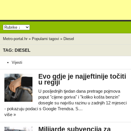
Metro-portal.hr
»
Popularni tagovi
»
Diesel
TAG: DIESEL
Vijesti
Evo gdje je najjeftinije točiti
u regiji
U posljednjih tjedan dana pretrage pojmova
poput "cijene goriva" i "koliko košta benzin"
dosegle su najvišu razinu u zadnjih 12 mjeseci
- pokazuju podaci s Google Trendsa. S…
više »
Milijarde subvencija za