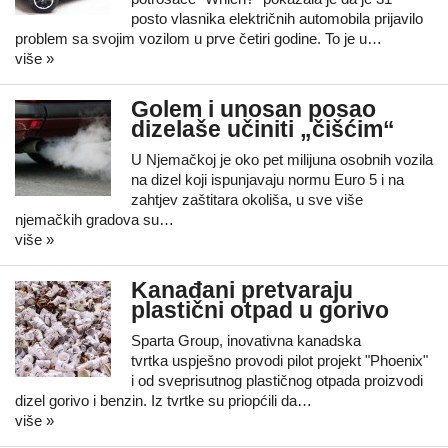
posto vlasnika električnih automobila prijavilo
problem sa svojim vozilom u prve četiri godine. To je u…
više »
Golem i unosan posao
dizelaše učiniti „čišćim“
U Njemačkoj je oko pet milijuna osobnih vozila
na dizel koji ispunjavaju normu Euro 5 i na
zahtjev zaštitara okoliša, u sve više
njemačkih gradova su…
više »
Kanađani pretvaraju
plastični otpad u gorivo
Sparta Group, inovativna kanadska
tvrtka uspješno provodi pilot projekt "Phoenix"
i od sveprisutnog plastičnog otpada proizvodi
dizel gorivo i benzin. Iz tvrtke su priopćili da…
više »