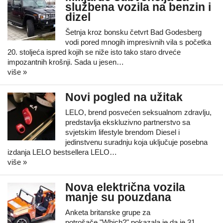
službena vozila na benzin i
dizel
Šetnja kroz bonsku četvrt Bad Godesberg
vodi pored mnogih impresivnih vila s početka
20. stoljeća ispred kojih se niže isto tako staro drveće
impozantnih krošnji. Sada u jesen…
više »
Novi pogled na užitak
LELO, brend posvećen seksualnom zdravlju,
predstavlja ekskluzivno partnerstvo sa
svjetskim lifestyle brendom Diesel i
jedinstvenu suradnju koja uključuje posebna
izdanja LELO bestsellera LELO…
više »
Nova električna vozila
manje su pouzdana
Anketa britanske grupe za
potrošače "Which?" pokazala je da je 31