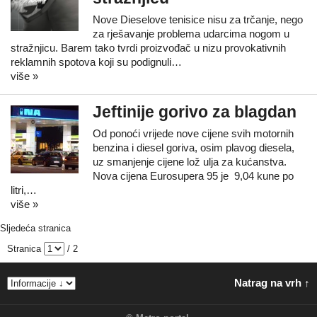
Nove Dieselove tenisice nisu za trčanje, nego
za rješavanje problema udarcima nogom u
stražnjicu. Barem tako tvrdi proizvođač u nizu provokativnih
reklamnih spotova koji su podignuli…
više »
Jeftinije gorivo za blagdan
Od ponoći vrijede nove cijene svih motornih
benzina i diesel goriva, osim plavog diesela,
uz smanjenje cijene lož ulja za kućanstva.
Nova cijena Eurosupera 95 je 9,04 kune po
litri,…
više »
Sljedeća stranica
Stranica
/ 2
Natrag na vrh ↑