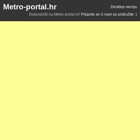
Metro-portal.hr
Desktop verzija
Dobrodošli na Metro-portal.hr!
Prijavite se
ili
nam se pridružite :)