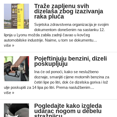
Traže zapljenu svih
dizelaša zbog izazivanja
raka pluća
Svjetska zdravstvena organizacija je svojim
dokumentom donešenim na sastanku 12.
lipnja u Lyonu možda zabila zadnji čavao u kovčeg
automobilske industrije. Naime, u tom se dokumentu…
više »
Pojeftinjuju benzini, dizeli
poskupljuju
Ina će od ponoći, kako se neslužbeno
doznaje, smanjiti cijene motornih benzina za
četiri lipe po litri, dok će dizelska goriva i lož
ulje poskupiti za 14 lipa po litri. Prema naslužbenim…
više »
Pogledajte kako izgleda
udarac nogom u debelu
stražnjicu