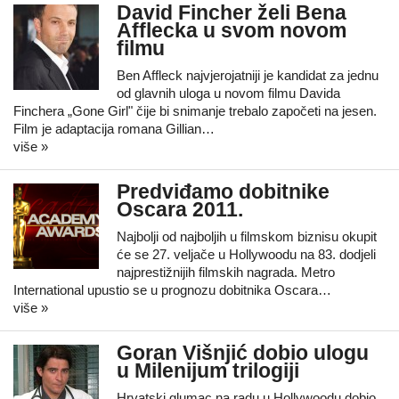
David Fincher želi Bena
Afflecka u svom novom
filmu
Ben Affleck najvjerojatniji je kandidat za jednu
od glavnih uloga u novom filmu Davida
Finchera „Gone Girl" čije bi snimanje trebalo započeti na jesen.
Film je adaptacija romana Gillian…
više »
Predviđamo dobitnike
Oscara 2011.
Najbolji od najboljih u filmskom biznisu okupit
će se 27. veljače u Hollywoodu na 83. dodjeli
najprestižnijih filmskih nagrada. Metro
International upustio se u prognozu dobitnika Oscara…
više »
Goran Višnjić dobio ulogu
u Milenijum trilogiji
Hrvatski glumac na radu u Hollywoodu dobio