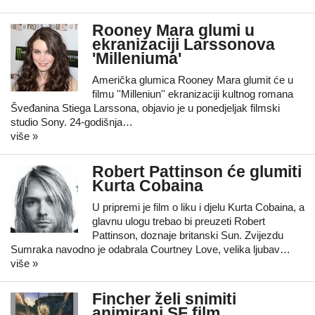
Rooney Mara glumi u
ekranizaciji Larssonova
'Milleniuma'
Američka glumica Rooney Mara glumit će u
filmu ''Milleniun'' ekranizaciji kultnog romana
Šveđanina Stiega Larssona, objavio je u ponedjeljak filmski
studio Sony. 24-godišnja…
više »
Robert Pattinson će glumiti
Kurta Cobaina
U pripremi je film o liku i djelu Kurta Cobaina, a
glavnu ulogu trebao bi preuzeti Robert
Pattinson, doznaje britanski Sun. Zvijezdu
Sumraka navodno je odabrala Courtney Love, velika ljubav…
više »
Fincher želi snimiti
animirani SF film