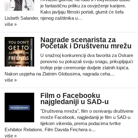
je fantastičnu priliku za osvježenje karijere.
Kako javljaju filmski portali, glumit će šefa
Lisbeth Salander, njenog zaštitnika u…
više »
Nagrade scenarista za
Početak i Društvenu mrežu
U snažnoj konkurenciji dva favorita za Oskare
ponovno su pokazali svoju snagu, prikupljajući
trofeje prije ceremonije dodjele zlatnih kipića.
Nakon uspjeha na Zlatnim Globusima, nagrada ceha…
više »
Film o Facebooku
najgledaniji u SAD-u
"Društvena mreža", film o osnivanju društvene
mreže Facebook, najgledaniji je film u SAD-u
tijekom vikenda, prema podacima tvrtke
Exhibitor Relations. Film Davida Finchera o…
više »