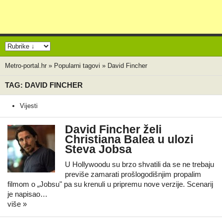
Metro-portal.hr
»
Popularni tagovi
»
David Fincher
TAG: DAVID FINCHER
Vijesti
David Fincher želi
Christiana Balea u ulozi
Steva Jobsa
U Hollywoodu su brzo shvatili da se ne trebaju
previše zamarati prošlogodišnjim propalim
filmom o „Jobsu" pa su krenuli u pripremu nove verzije. Scenarij
je napisao…
više »