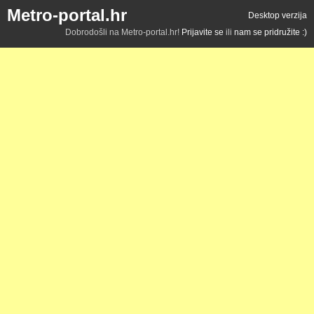
Metro-portal.hr
Desktop verzija
Dobrodošli na Metro-portal.hr!
Prijavite se
ili
nam se pridružite :)