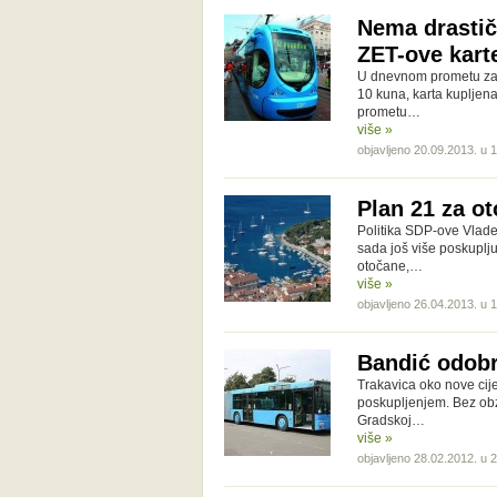
Nema drastičn
ZET-ove kart
U dnevnom prometu za 
10 kuna, karta kupljen
prometu…
više »
objavljeno 20.09.2013. u 
Plan 21 za ot
Politika SDP-ove Vlade
sada još više poskuplj
otočane,…
više »
objavljeno 26.04.2013. u 
Bandić odobr
Trakavica oko nove cije
poskupljenjem. Bez obzi
Gradskoj…
više »
objavljeno 28.02.2012. u 