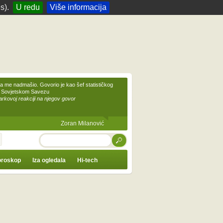
s).
U redu
Više informacija
 me nadmašio. Govorio je kao šef statističkog
 Sovjetskom Savezu
kovoj reakciji na njegov govor
Zoran Milanović
TRAŽI
roskop
Iza ogledala
Hi-tech