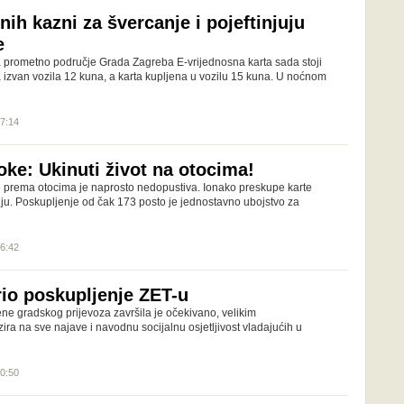
ih kazni za švercanje i pojeftinjuju
e
prometno područje Grada Zagreba E-vrijednosna karta sada stoji
a izvan vozila 12 kuna, a karta kupljena u vozilu 15 kuna. U noćnom
17:14
oke: Ukinuti život na otocima!
 prema otocima je naprosto nedopustiva. Ionako preskupe karte
uju. Poskupljenje od čak 173 posto je jednostavno ubojstvo za
16:42
io poskupljenje ZET-u
ne gradskog prijevoza završila je očekivano, velikim
ra na sve najave i navodnu socijalnu osjetljivost vladajućih u
20:50