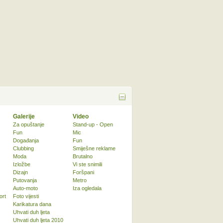
Galerije
Video
Za opuštanje
Stand-up - Open
Fun
Mic
Događanja
Fun
Clubbing
Smiješne reklame
Moda
Brutalno
Izložbe
Vi ste snimili
Dizajn
Foršpani
Putovanja
Metro
Auto-moto
Iza ogledala
ort
Foto vijesti
Karikatura dana
Uhvati duh ljeta
Uhvati duh ljeta 2010