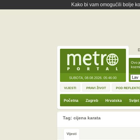
Kako bi vam omogućili bolje kor
D
Ovo j
kozmi
SUBOTA, 08.08.2026.
05:46:00
VIJESTI
PRAVI ŽIVOT
POD REFLEKT
Početna
Zagreb
Hrvatska
Svijet
Tag: cijena karata
Vijesti