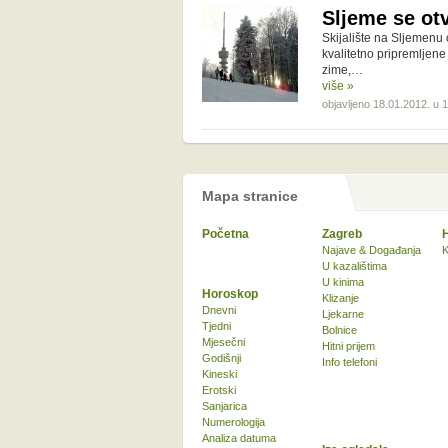
Sljeme se otv
Skijalište na Sljemenu 
kvalitetno pripremljene
zime,…
više »
objavljeno 18.01.2012. u 
Mapa stranice
Početna
Zagreb
Najave & Događanja
K
U kazalištima
U kinima
Horoskop
Klizanje
Dnevni
Ljekarne
Tjedni
Bolnice
Mjesečni
Hitni prijem
Godišnji
Info telefoni
Kineski
Erotski
Sanjarica
Numerologija
Analiza datuma