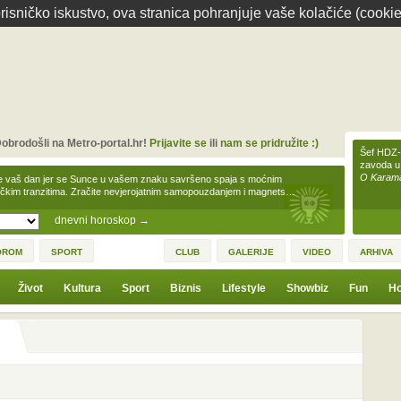
isničko iskustvo, ova stranica pohranjuje vaše kolačiće (cookie
obrodošli na Metro-portal.hr!
Prijavite se
ili
nam se pridružite :)
Šef HDZ-a
zavoda u
O Karamar
e vaš dan jer se Sunce u vašem znaku savršeno spaja s moćnim
čkim tranzitima. Zračite nevjerojatnim samopouzdanjem i magnets…
dnevni horoskop
→
OROM
SPORT
CLUB
GALERIJE
VIDEO
ARHIVA
Život
Kultura
Sport
Biznis
Lifestyle
Showbiz
Fun
Ho