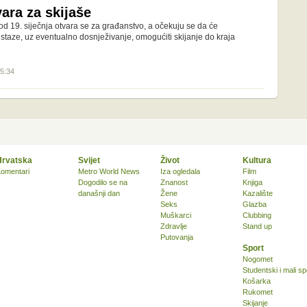
ara za skijaše
od 19. siječnja otvara se za građanstvo, a očekuju se da će
 staze, uz eventualno dosnježivanje, omogućiti skijanje do kraja
15:34
Hrvatska
Svijet
Život
Kultura
omentari
Metro World News
Iza ogledala
Film
Dogodilo se na
Znanost
Knjiga
današnji dan
Žene
Kazalište
Seks
Glazba
Muškarci
Clubbing
Zdravlje
Stand up
Putovanja
Sport
Nogomet
Studentski i mali sp
Košarka
Rukomet
Skijanje