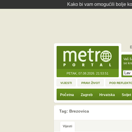
Kako bi vam omogućili bolje kor
D
Vaš š
se kre
PETAK, 07.08.2026.
21:53:51
VIJESTI
PRAVI ŽIVOT
POD REFLEKT
Početna
Zagreb
Hrvatska
Svijet
Tag: Brezovica
Vijesti