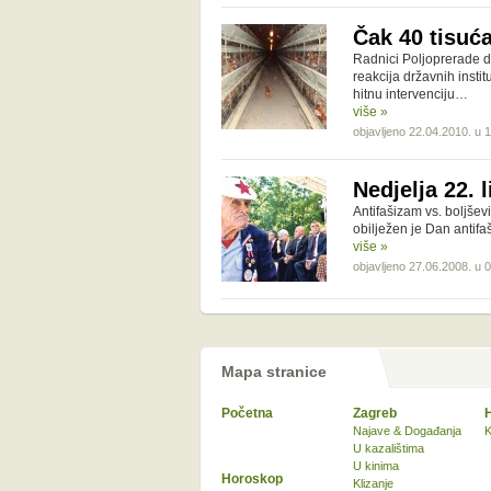
Čak 40 tisuća
Radnici Poljoprerade d
reakcija državnih insti
hitnu intervenciju…
više »
objavljeno 22.04.2010. u 
Nedjelja 22. 
Antifašizam vs. boljše
obilježen je Dan anti
više »
objavljeno 27.06.2008. u 
Mapa stranice
Početna
Zagreb
Najave & Događanja
K
U kazalištima
U kinima
Horoskop
Klizanje