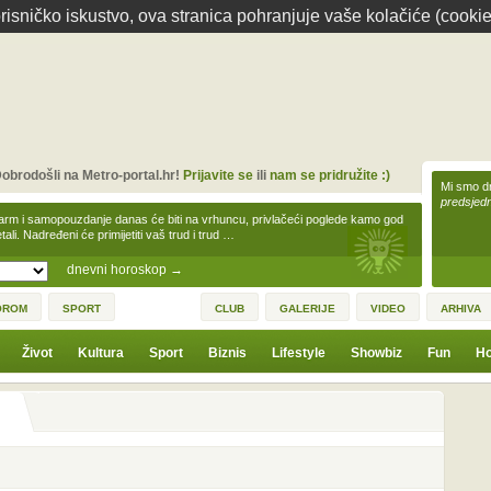
isničko iskustvo, ova stranica pohranjuje vaše kolačiće (cookie
obrodošli na Metro-portal.hr!
Prijavite se
ili
nam se pridružite :)
Mi smo dr
predsjedn
arm i samopouzdanje danas će biti na vrhuncu, privlačeći poglede kamo god
tali. Nadređeni će primijetiti vaš trud i trud …
dnevni horoskop
→
OROM
SPORT
CLUB
GALERIJE
VIDEO
ARHIVA
Život
Kultura
Sport
Biznis
Lifestyle
Showbiz
Fun
Ho