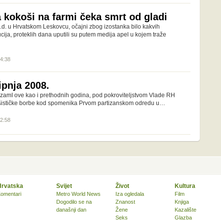
 kokoši na farmi čeka smrt od gladi
.d. u Hrvatskom Leskovcu, očajni zbog izostanka bilo kakvih
tucija, proteklih dana uputili su putem medija apel u kojem traže
14:38
lipnja 2008.
vizamI ove kao i prethodnih godina, pod pokroviteljstvom Vlade RH
fašističke borbe kod spomenika Prvom partizanskom odredu u…
02:58
Hrvatska
Svijet
Život
Kultura
omentari
Metro World News
Iza ogledala
Film
Dogodilo se na
Znanost
Knjiga
današnji dan
Žene
Kazalište
Seks
Glazba