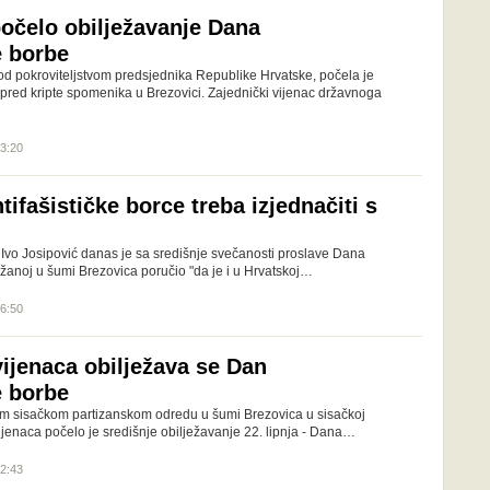
počelo obilježavanje Dana
e borbe
od pokroviteljstvom predsjednika Republike Hrvatske, počela je
pred kripte spomenika u Brezovici. Zajednički vijenac državnoga
13:20
tifašističke borce treba izjednačiti s
Ivo Josipović danas je sa središnje svečanosti proslave Dana
ržanoj u šumi Brezovica poručio "da je i u Hrvatskoj…
16:50
ijenaca obilježava se Dan
e borbe
m sisačkom partizanskom odredu u šumi Brezovica u sisačkoj
jenaca počelo je središnje obilježavanje 22. lipnja - Dana…
12:43