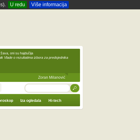
s).
U redu
Više informacija
žava, oni su hajdučija
ik Vlade o rezultatima izbora za predsjednika
Zoran Milanović
TRAŽI
roskop
Iza ogledala
Hi-tech