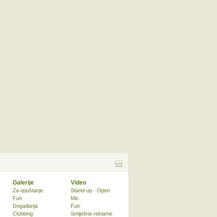
Galerije
Video
Za opuštanje
Stand-up - Open
Fun
Mic
Događanja
Fun
Clubbing
Smiješne reklame