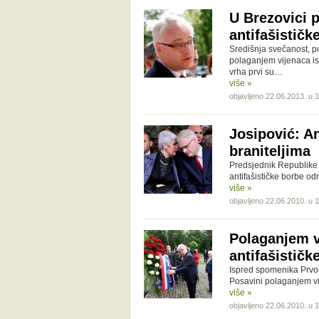
U Brezovici 
antifašističk
Središnja svečanost, p
polaganjem vijenaca is
vrha prvi su…
više »
objavljeno 22.06.2013. u 
Josipović: An
braniteljima
Predsjednik Republike 
antifašističke borbe od
više »
objavljeno 22.06.2010. u 
Polaganjem v
antifašističk
Ispred spomenika Prvo
Posavini polaganjem vi
više »
objavljeno 22.06.2010. u 