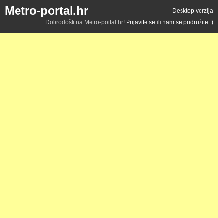
Metro-portal.hr
Desktop verzija
Dobrodošli na Metro-portal.hr!
Prijavite se
ili
nam se pridružite :)