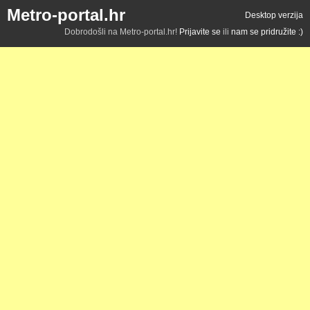
Metro-portal.hr
Desktop verzija
Dobrodošli na Metro-portal.hr!
Prijavite se
ili
nam se pridružite :)