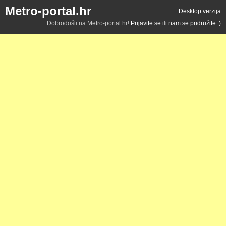
Metro-portal.hr
Desktop verzija
Dobrodošli na Metro-portal.hr!
Prijavite se
ili
nam se pridružite :)