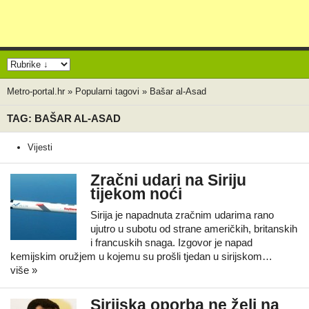
Metro-portal.hr
»
Popularni tagovi
»
Bašar al-Asad
TAG: BAŠAR AL-ASAD
Vijesti
Zračni udari na Siriju
tijekom noći
Sirija je napadnuta zračnim udarima rano
ujutro u subotu od strane američkih, britanskih
i francuskih snaga. Izgovor je napad
kemijskim oružjem u kojemu su prošli tjedan u sirijskom…
više »
Sirijska oporba ne želi na