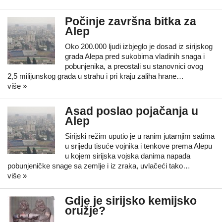
Počinje završna bitka za
Alep
Oko 200.000 ljudi izbjeglo je dosad iz sirijskog
grada Alepa pred sukobima vladinih snaga i
pobunjenika, a preostali su stanovnici ovog
2,5 milijunskog grada u strahu i pri kraju zaliha hrane…
više »
Asad poslao pojačanja u
Alep
Sirijski režim uputio je u ranim jutarnjim satima
u srijedu tisuće vojnika i tenkove prema Alepu
u kojem sirijska vojska danima napada
pobunjeničke snage sa zemlje i iz zraka, uvlačeći tako…
više »
Gdje je sirijsko kemijsko
oružje?