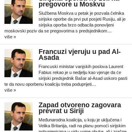
pregovore u Moskvu
Službena Moskva u petak je pozvala čelnika
sirijske oporbe da prvi put posjeti Rusiju, ali je
sirijska oporba brzo odbacila ponovljeni
moskovski poziv da se pregovorima s predsjednikom…
više »
Francuzi vjeruju u pad Al-
Asada
Francuski ministar vanjskih poslova Laurent
Fabius rekao je u nedjelju kao vjeruje da će
sirijski predsjednik Bašar al-Asad uskoro pasti
te da novu oporbenu koaliciju treba poduprijeti…
više »
Zapad otvoreno zagovara
prevrat u Siriji
Međunarodna koalicija, u koju je uključena i
Velika Britanija, radi na planu pomoći sirijskim
pobunjenicima u vidu vojne obuke, ali i zračne