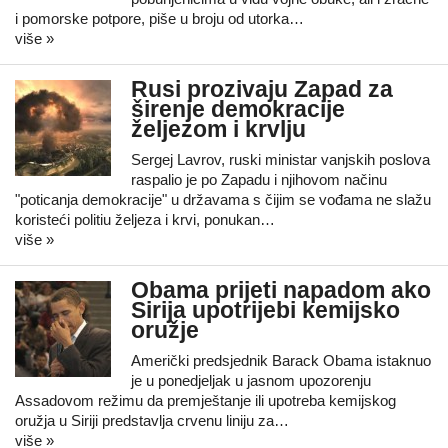
i pomorske potpore, piše u broju od utorka…
više »
Rusi prozivaju Zapad za
širenje demokracije
željezom i krvlju
Sergej Lavrov, ruski ministar vanjskih poslova
raspalio je po Zapadu i njihovom načinu
"poticanja demokracije" u državama s čijim se vođama ne slažu
koristeći politiu željeza i krvi, ponukan…
više »
Obama prijeti napadom ako
Sirija upotrijebi kemijsko
oružje
Američki predsjednik Barack Obama istaknuo
je u ponedjeljak u jasnom upozorenju
Assadovom režimu da premještanje ili upotreba kemijskog
oružja u Siriji predstavlja crvenu liniju za…
više »