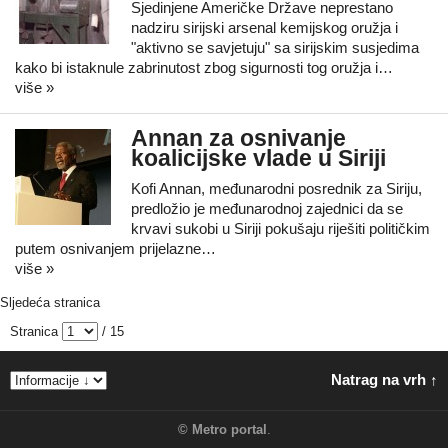
Sjedinjene Američke Države neprestano
nadziru sirijski arsenal kemijskog oružja i
"aktivno se savjetuju" sa sirijskim susjedima
kako bi istaknule zabrinutost zbog sigurnosti tog oružja i…
više »
Annan za osnivanje
koalicijske vlade u Siriji
Kofi Annan, međunarodni posrednik za Siriju,
predložio je međunarodnoj zajednici da se
krvavi sukobi u Siriji pokušaju riješiti političkim
putem osnivanjem prijelazne…
više »
Sljedeća stranica
Stranica
/ 15
Natrag na vrh ↑
©
Metro portal
.