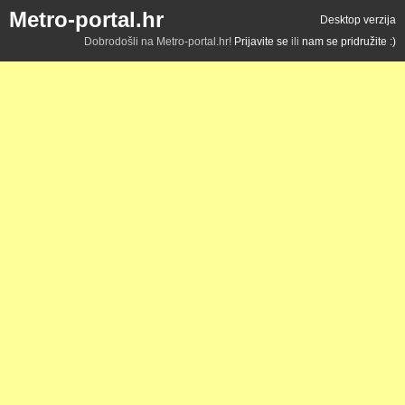
Metro-portal.hr
Desktop verzija
Dobrodošli na Metro-portal.hr!
Prijavite se
ili
nam se pridružite :)