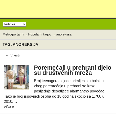
Metro-portal.hr
»
Popularni tagovi
»
anoreksija
TAG: ANOREKSIJA
Vijesti
Poremećaji u prehrani djelo
su društvenih mreža
Broj teenagera i djece primljenih u bolnicu
zbog poremećaja u prehrani se kroz
posljednje desetljeće alarmantno povećao.
Tako je broj ispovijedi osoba do 18 godina skočio sa 1,700 u
2010.…
više »