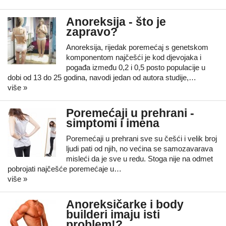
Anoreksija - što je
zapravo?
Anoreksija, rijedak poremećaj s genetskom
komponentom najčešći je kod djevojaka i
pogađa između 0,2 i 0,5 posto populacije u
dobi od 13 do 25 godina, navodi jedan od autora studije,…
više »
Poremećaji u prehrani -
simptomi i imena
Poremećaji u prehrani sve su češći i velik broj
ljudi pati od njih, no većina se samozavarava
misleći da je sve u redu. Stoga nije na odmet
pobrojati najčešće poremećaje u…
više »
Anoreksičarke i body
builderi imaju isti
problem!?