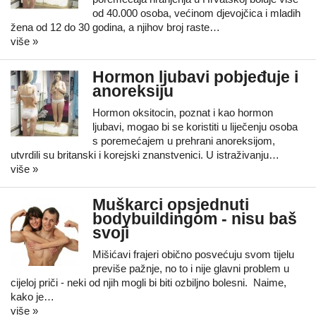
od 40.000 osoba, većinom djevojčica i mladih
žena od 12 do 30 godina, a njihov broj raste…
više »
Hormon ljubavi pobjeđuje i
anoreksiju
Hormon oksitocin, poznat i kao hormon
ljubavi, mogao bi se koristiti u liječenju osoba
s poremećajem u prehrani anoreksijom,
utvrdili su britanski i korejski znanstvenici. U istraživanju…
više »
Muškarci opsjednuti
bodybuildingom - nisu baš
svoji
Mišićavi frajeri obično posvećuju svom tijelu
previše pažnje, no to i nije glavni problem u
cijeloj priči - neki od njih mogli bi biti ozbiljno bolesni. Naime,
kako je…
više »