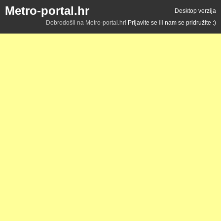
Metro-portal.hr
Desktop verzija
Dobrodošli na Metro-portal.hr!
Prijavite se
ili
nam se pridružite :)