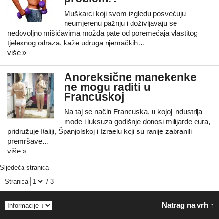
Muškarci koji svom izgledu posvećuju
neumjerenu pažnju i doživljavaju se
nedovoljno mišićavima možda pate od poremećaja vlastitog
tjelesnog odraza, kaže udruga njemačkih…
više »
Anoreksične manekenke
ne mogu raditi u
Francuskoj
Na taj se način Francuska, u kojoj industrija
mode i luksuza godišnje donosi milijarde eura,
pridružuje Italiji, Španjolskoj i Izraelu koji su ranije zabranili
premršave…
više »
Sljedeća stranica
Stranica
/ 3
Natrag na vrh ↑