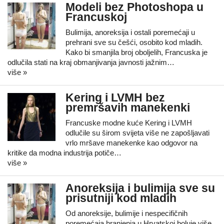
Modeli bez Photoshopa u
Francuskoj
Bulimija, anoreksija i ostali poremećaji u
prehrani sve su češći, osobito kod mladih.
Kako bi smanjila broj oboljelih, Francuska je
odlučila stati na kraj obmanjivanja javnosti jažnim…
više »
Kering i LVMH bez
premršavih manekenki
Francuske modne kuće Kering i LVMH
odlučile su širom svijeta više ne zapošljavati
vrlo mršave manekenke kao odgovor na
kritike da modna industrija potiče…
više »
Anoreksija i bulimija sve su
prisutniji kod mladih
Od anoreksije, bulimije i nespecifičnih
poremećaja hranjenja u Hrvatskoj boluje više