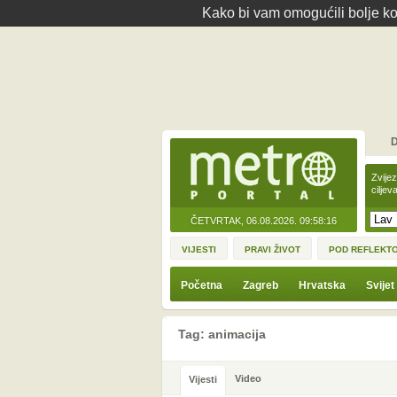
Kako bi vam omogućili bolje kor
D
Zvije
ciljev
ČETVRTAK, 06.08.2026.
09:58:16
VIJESTI
PRAVI ŽIVOT
POD REFLEKT
Početna
Zagreb
Hrvatska
Svijet
Tag: animacija
Video
Vijesti