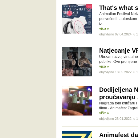
That's what 
Animation Festival Netw
posvećenih autorskom a
iz…
više »
objavljeno 07.04.2024. u 
Natjecanje V
Ubrzan razvoj virtualn
publike. Ove promjene 
više »
objavljeno 18.05.2022. u 
Dodijeljena 
proučavanju 
Nagrada tom kritičaru 
filma - Animafest Zagreb
više »
objavljeno 23.01.2022. u 
Animafest daj