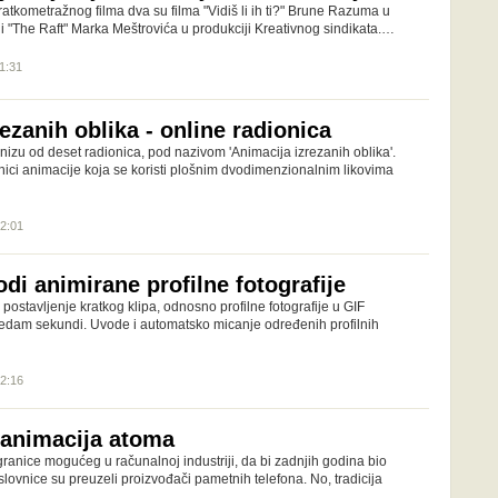
atkometražnog filma dva su filma "Vidiš li ih ti?" Brune Razuma u
 i "The Raft" Marka Meštrovića u produkciji Kreativnog sindikata.…
11:31
ezanih oblika - online radionica
izu od deset radionica, pod nazivom 'Animacija izrezanih oblika'.
ehnici animacije koja se koristi plošnim dvodimenzionalnim likovima
12:01
di animirane profilne fotografije
ostavljenje kratkog klipa, odnosno profilne fotografije u GIF
 sedam sekundi. Uvode i automatsko micanje određenih profilnih
12:16
 animacija atoma
ranice mogućeg u računalnoj industriji, da bi zadnjih godina bio
lovnice su preuzeli proizvođači pametnih telefona. No, tradicija