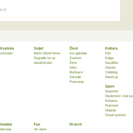
08:15
Hrvatska
Svijet
Život
Kultura
omentari
Metro World News
Iza ogledala
Film
Dogodilo se na
Znanost
Knjiga
današnji dan
Žene
Kazalište
Seks
Glazba
Muškarci
Clubbing
Zdravlje
Stand up
Putovanja
Sport
Nogomet
Studentski i mali sp
Košarka
Rukomet
Skijanje
Ostali sportovi
Showbiz
Fun
Hi-tech
elevizija
Vic dana