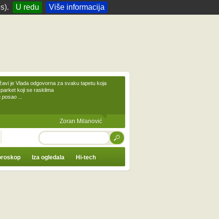
s).
U redu
Više informacija
žavi je Vlada odgovorna za svaku tapetu koja
 parket koji se rasklima
 posao ...
Zoran Milanović
TRAŽI
roskop
Iza ogledala
Hi-tech