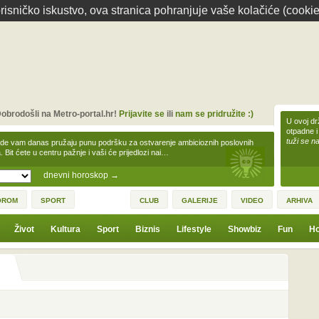
isničko iskustvo, ova stranica pohranjuje vaše kolačiće (cookie
obrodošli na Metro-portal.hr!
Prijavite se
ili
nam se pridružite :)
U ovoj dr
otpadne i
tuži se na
zde vam danas pružaju punu podršku za ostvarenje ambicioznih poslovnih
a. Bit ćete u centru pažnje i vaši će prijedlozi nai…
dnevni horoskop
→
OROM
SPORT
CLUB
GALERIJE
VIDEO
ARHIVA
Život
Kultura
Sport
Biznis
Lifestyle
Showbiz
Fun
Ho