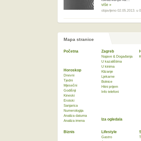
više »
objavljeno 02.05.2013. u 
Mapa stranice
Početna
Zagreb
Najave & Događanja
K
U kazalištima
U kinima
Horoskop
Klizanje
Dnevni
Ljekarne
Tjedni
Bolnice
Mjesečni
Hitni prijem
Godišnji
Info telefoni
Kineski
Erotski
Sanjarica
Numerologija
Analiza datuma
Iza ogledala
Analiza imena
Biznis
Lifestyle
Gastro
T