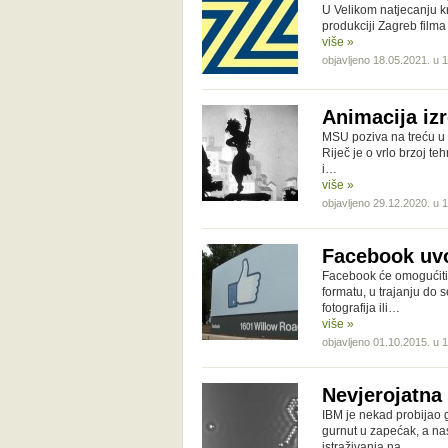
U Velikom natjecanju kr
produkciji Zagreb filma
više »
objavljeno 18.05.2021. u 
Animacija izr
MSU poziva na treću u n
Riječ je o vrlo brzoj t
i…
više »
objavljeno 29.12.2020. u 
Facebook uvo
Facebook će omogućiti p
formatu, u trajanju do
fotografija ili…
više »
objavljeno 01.10.2015. u 
Nevjerojatna
IBM je nekad probijao g
gurnut u zapećak, a nas
istraživanja na…