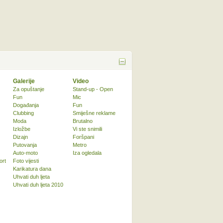
Galerije
Video
Za opuštanje
Stand-up - Open
Fun
Mic
Događanja
Fun
Clubbing
Smiješne reklame
Moda
Brutalno
Izložbe
Vi ste snimili
Dizajn
Foršpani
Putovanja
Metro
Auto-moto
Iza ogledala
ort
Foto vijesti
Karikatura dana
Uhvati duh ljeta
Uhvati duh ljeta 2010