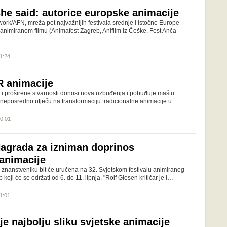
she said: autorice europske animacije
ork/AFN, mreža pet najvažnijih festivala srednje i istočne Europe
nimiranom filmu (Animafest Zagreb, Anifilm iz Češke, Fest Anča
11:24
R animacije
e i proširene stvarnosti donosi nova uzbuđenja i pobuđuje maštu
neposredno utječu na transformaciju tradicionalne animacije u…
10:01
Nagrada za izniman doprinos
animacije
i znanstveniku bit će uručena na 32. Svjetskom festivalu animiranog
 koji će se održati od 6. do 11. lipnja. "Rolf Giesen kritičar je i…
11:01
e najbolju sliku svjetske animacije