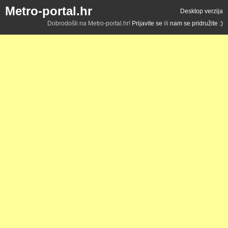
Metro-portal.hr
Desktop verzija
Dobrodošli na Metro-portal.hr!
Prijavite se
ili
nam se pridružite :)