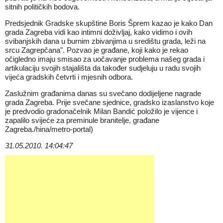
sitnih političkih bodova.
Predsjednik Gradske skupštine Boris Šprem kazao je kako Dan
grada Zagreba vidi kao intimni doživljaj, kako vidimo i ovih
svibanjskih dana u burnim zbivanjima u središtu grada, leži na
srcu Zagrepčana". Pozvao je građane, koji kako je rekao
očigledno imaju smisao za uočavanje problema našeg grada i
artikulaciju svojih stajališta da također sudjeluju u radu svojih
vijeća gradskih četvrti i mjesnih odbora.
Zaslužnim građanima danas su svečano dodijeljene nagrade
grada Zagreba. Prije svečane sjednice, gradsko izaslanstvo koje
je predvodio gradonačelnik Milan Bandić položilo je vijence i
zapalilo svijeće za preminule branitelje, građane
Zagreba./hina/metro-portal)
31.05.2010. 14:04:47