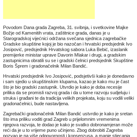
Povodom Dana grada Zagreba, 31. svibnja, i svetkovine Majke
Božje od Kamenitih vrata, zaštitnice grada, danas je u
Starogradskoj vijećnici održana svečana sjednica zagrebačke
Gradske skupštine kojoj je bio nazočan i hrvatski predsjednik Ivo
Josipović, predsjednik Hrvatskog sabora Luka Bebić, izaslanik
premijerke ministar uprave Davorin Mlakar i drugi, a gradskim
zastupnicima obratili su se i gradski čelnici predsjednik Skupštine
Boris Šprem i gradonačelnik Milan Bandić.
Hrvatski predsjednik Ivo Josipović, podsjetivši kako je donedavno
i sam sjedio u skupštinskim klupama, kazao je kako mu je čast
što je bio gradski zastupnik. Utvrdio je kako je doba recesije
prilika da se promisli razvoj grada i da u tome razvoju sudjeluju i
struka i građani te da tradicija velikih projekata, koju su vodili veliki
gradonačelnici, bude nastavljena.
Zagrebački gradonačelnik Milan Bandić ustvrdio je kako je sretan
što ima priliku voditi grad Zagreb u prijelomnim vremenima
njegova razvoja, te dodao je kako je svatko dobronamjeran može
reći da je u to vrijeme puno učinjeno. Zbog dobrobiti Zagreba
pozvao je na više odgovornosti i konsenzusa, a manje stjecanja