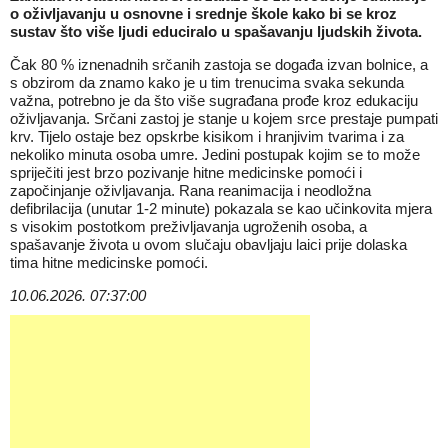
o oživljavanju u osnovne i srednje škole kako bi se kroz
sustav što više ljudi educiralo u spašavanju ljudskih života.
Čak 80 % iznenadnih srčanih zastoja se događa izvan bolnice, a
s obzirom da znamo kako je u tim trenucima svaka sekunda
važna, potrebno je da što više sugrađana prođe kroz edukaciju
oživljavanja. Srčani zastoj je stanje u kojem srce prestaje pumpati
krv. Tijelo ostaje bez opskrbe kisikom i hranjivim tvarima i za
nekoliko minuta osoba umre. Jedini postupak kojim se to može
spriječiti jest brzo pozivanje hitne medicinske pomoći i
započinjanje oživljavanja. Rana reanimacija i neodložna
defibrilacija (unutar 1-2 minute) pokazala se kao učinkovita mjera
s visokim postotkom preživljavanja ugroženih osoba, a
spašavanje života u ovom slučaju obavljaju laici prije dolaska
tima hitne medicinske pomoći.
10.06.2026. 07:37:00