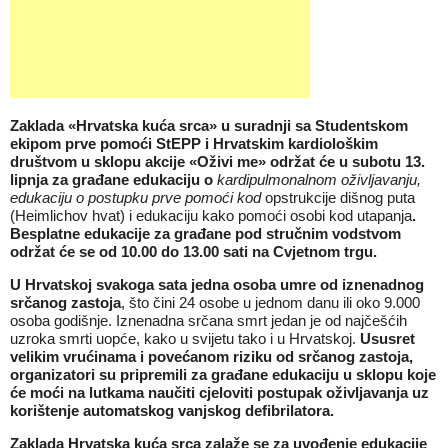
Zaklada «Hrvatska kuća srca» u suradnji sa Studentskom
ekipom prve pomoći StEPP i Hrvatskim kardiološkim
društvom u sklopu akcije «Oživi me» održat će u subotu 13.
lipnja za građane edukaciju o
kardipulmonalnom oživljavanju,
edukaciju o postupku prve pomoći kod
opstrukcije dišnog puta
(Heimlichov hvat) i edukaciju kako pomoći osobi kod utapanja
.
Besplatne edukacije za građane pod stručnim vodstvom
održat će se od 10.00 do 13.00 sati na Cvjetnom trgu.
U Hrvatskoj svakoga sata jedna osoba umre od iznenadnog
srčanog zastoja
, što čini 24 osobe u jednom danu ili oko 9.000
osoba godišnje. Iznenadna srčana smrt jedan je od najčešćih
uzroka smrti uopće, kako u svijetu tako i u Hrvatskoj.
Ususret
velikim vrućinama i povećanom riziku od srčanog zastoja,
organizatori su pripremili za građane edukaciju u sklopu koje
će moći na lutkama naučiti cjeloviti postupak oživljavanja uz
korištenje automatskog vanjskog defibrilatora.
Zaklada Hrvatska kuća srca zalaže se za uvođenje edukacije