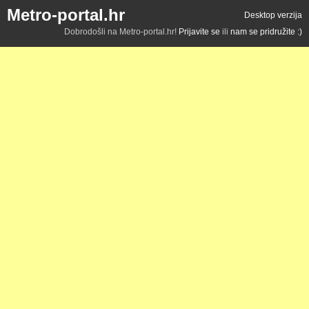
Metro-portal.hr
Desktop verzija
Dobrodošli na Metro-portal.hr!
Prijavite se
ili
nam se pridružite :)