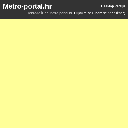
Metro-portal.hr
Desktop verzija
Dobrodošli na Metro-portal.hr!
Prijavite se
ili
nam se pridružite :)