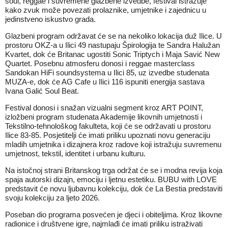
soul, reggae i suvremene glazbene izvedbe, festival istražuje
kako zvuk može povezati prolaznike, umjetnike i zajednicu u
jedinstveno iskustvo grada.
Glazbeni program održavat će se na nekoliko lokacija duž Ilice. U
prostoru OKZ-a u Ilici 49 nastupaju Špirologija te Sandra Halužan
Kvartet, dok će Britanac ugostiti Sonic Triptych i Maja Savić New
Quartet. Posebnu atmosferu donosi i reggae masterclass
Sandokan HiFi soundsystema u Ilici 85, uz izvedbe studenata
MUZA-e, dok će AG Cafe u Ilici 116 ispuniti energija sastava
Ivana Galić Soul Beat.
Festival donosi i snažan vizualni segment kroz ART POINT,
izložbeni program studenata Akademije likovnih umjetnosti i
Tekstilno-tehnološkog fakulteta, koji će se održavati u prostoru
Ilice 83-85. Posjetitelji će imati priliku upoznati novu generaciju
mladih umjetnika i dizajnera kroz radove koji istražuju suvremenu
umjetnost, tekstil, identitet i urbanu kulturu.
Na istočnoj strani Britanskog trga održat će se i modna revija koja
spaja autorski dizajn, emociju i ljetnu estetiku. BUBU with LOVE
predstavit će novu ljubavnu kolekciju, dok će La Bestia predstaviti
svoju kolekciju za ljeto 2026.
Poseban dio programa posvećen je djeci i obiteljima. Kroz likovne
radionice i društvene igre, najmlađi će imati priliku istraživati