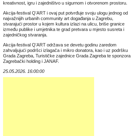
kreativnost, igru i zajedništvo u sigurnom i otvorenom prostoru.
Akcija-festival Q'ART i ovaj put potvrđuje svoju ulogu jednog od
najvažnijih urbanih community art događanja u Zagrebu,
stvarajući prostor u kojem kultura izlazi na ulicu, briše granice
između publike i umjetnika te grad pretvara u mjesto susreta i
zajedničkog stvaranja.
Akcija-festival Q'ART održava se devetu godinu zaredom
zahvaljujući podršci izlagača i mikro donatora, kao i uz podršku
Grada Zagreba, Turističke zajednice Grada Zagreba te sponzora
Zagrebački holding i JANAF.
25.05.2026. 16:00:00