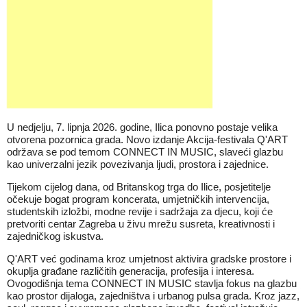
U nedjelju, 7. lipnja 2026. godine, Ilica ponovno postaje velika
otvorena pozornica grada. Novo izdanje Akcija-festivala Q'ART
održava se pod temom CONNECT IN MUSIC, slaveći glazbu
kao univerzalni jezik povezivanja ljudi, prostora i zajednice.
Tijekom cijelog dana, od Britanskog trga do Ilice, posjetitelje
očekuje bogat program koncerata, umjetničkih intervencija,
studentskih izložbi, modne revije i sadržaja za djecu, koji će
pretvoriti centar Zagreba u živu mrežu susreta, kreativnosti i
zajedničkog iskustva.
Q'ART već godinama kroz umjetnost aktivira gradske prostore i
okuplja građane različitih generacija, profesija i interesa.
Ovogodišnja tema CONNECT IN MUSIC stavlja fokus na glazbu
kao prostor dijaloga, zajedništva i urbanog pulsa grada. Kroz jazz,